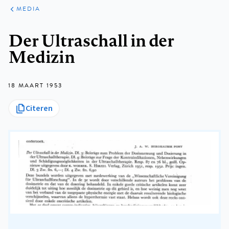
ARTIKELEN
VARIA
MEDIA
Kruimelpad
Der Ultraschall in der
Medizin
18 MAART 1953
Citeren