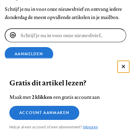
Schrijf je nu in voor onze nieuwsbrief en ontvang iedere
donderdag de meest opvallende artikelen in je mailbox.
E-
mailadres
AANMELDEN
VOLG ONS OP
Deze site gebruikt cookies
Gratis dit artikel lezen?
Zie onze cookie policy
Volg
Volg
Volg
Volg
Volg
Volg
ACCEPTEER AANBEVOLEN INSTELLINGEN
2 klikken
Maak met
een gratis account aan
ons
ons
ons
ons
ons
ons
Functionele cookies
op
op
op
op
op
op
Contact
Colofon
Disclaimer
Privacy
About us
ACCOUNT AANMAKEN
Medische vragen verdienen
Footer
Sluiten
Analytische cookies
Facebook
LinkedIn
Bluesky
Instagram
YouTube
Pinterest
betrouwbare antwoorden
Heb je al een account of een abonnement?
Inloggen
Marketing cookies