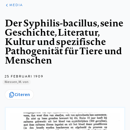
ARTIKELEN
VARIA
MEDIA
Kruimelpad
Der Syphilis-bacillus, seine
Geschichte, Literatur,
Kultur und spezifische
Pathogenität für Tiere und
Menschen
25 FEBRUARI 1909
Niessen, M. von
Citeren