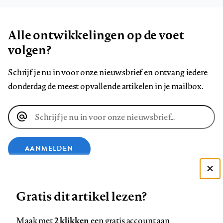
Alle ontwikkelingen op de voet
volgen?
Schrijf je nu in voor onze nieuwsbrief en ontvang iedere
donderdag de meest opvallende artikelen in je mailbox.
E-
mailadres
AANMELDEN
Deze site gebruikt cookies
VOLG ONS OP
Gratis dit artikel lezen?
Zie onze cookie policy
ACCEPTEER AANBEVOLEN INSTELLINGEN
Volg
Volg
Volg
Volg
Volg
Volg
2 klikken
Maak met
een gratis account aan