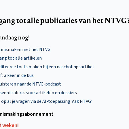
egang tot alle publicaties van het NTVG
andaag nog!
ennismaken met het NTVG
ng tot alle artikelen
diteerde toets maken bij een nascholingsartikel
ft 3 keer in de bus
uisteren naar de NTVG-podcast
eerde alerts voor artikelen en dossiers
p al je vragen via de AI-toepassing 'Ask NTVG'
nismakings­abonnement
12 weken!