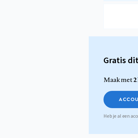
Gratis di
Maak met
2
ACCOU
Heb je al een a