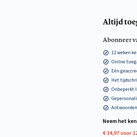
Altijd to
Abonneer v
12 weken k
Online toega
Eén geaccre
Het tijdschri
Onbeperkt l
Gepersonalis
Antwoorden o
Neem het ken
€ 34,97 voor 