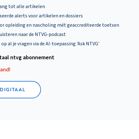
ng tot alle artikelen
eerde alerts voor artikelen en dossiers
oor opleiding en nascholing mét geaccrediteerde toetsen
uisteren naar de NTVG-podcast
p al je vragen via de AI-toepassing 'Ask NTVG'
itaal ntvg abonnement
aand!
 DIGITAAL