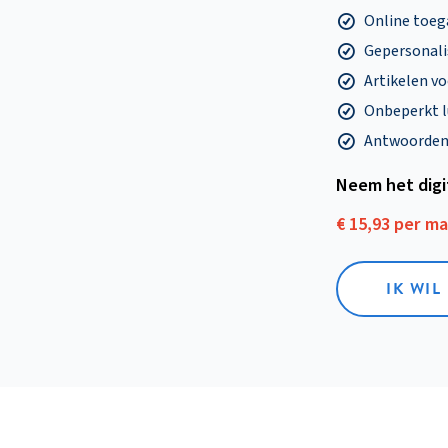
Online toega
Gepersonalis
Artikelen v
Onbeperkt l
Antwoorden o
Neem het dig
€ 15,93 per m
IK WIL