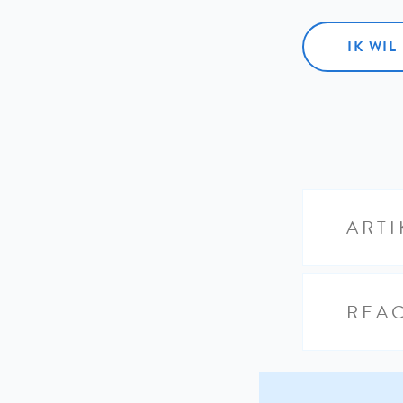
IK WI
ARTI
REAC