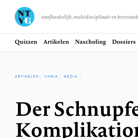
onafhankelijk, multidisciplinair en betrouw
Home
Quizzen
Artikelen
Nascholing
Dossiers
Hoofdnavigatie
ARTIKELEN
VARIA
MEDIA
Kruimelpad
Der Schnupfe
Komplikatio