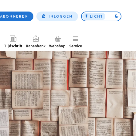
ABONNEREN
INLOGGEN
LICHT
Top
nav
ntair
s
Tijdschrift
Banenbank
Webshop
Service