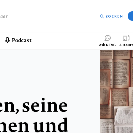
baar
ZOEKEN
Podcast
Compleme
Ask NTVG
Auteur
menu
n, seine
nen und