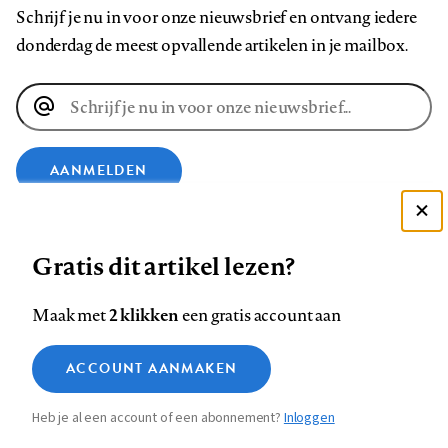
Schrijf je nu in voor onze nieuwsbrief en ontvang iedere
donderdag de meest opvallende artikelen in je mailbox.
E-
mailadres
AANMELDEN
Deze site gebruikt cookies
VOLG ONS OP
Gratis dit artikel lezen?
Zie onze cookie policy
ACCEPTEER AANBEVOLEN INSTELLINGEN
Volg
Volg
Volg
Volg
Volg
Volg
2 klikken
Maak met
een gratis account aan
ons
ons
ons
ons
ons
ons
Functionele cookies
op
op
op
op
op
op
Contact
Colofon
Disclaimer
Privacy
About us
ACCOUNT AANMAKEN
Medische vragen verdienen
Sluiten
Footer
Analytische cookies
Facebook
LinkedIn
Bluesky
Instagram
YouTube
Pinterest
betrouwbare antwoorden
Heb je al een account of een abonnement?
Inloggen
Marketing cookies
navigation
STEL ZE NU AAN ASK NTVG