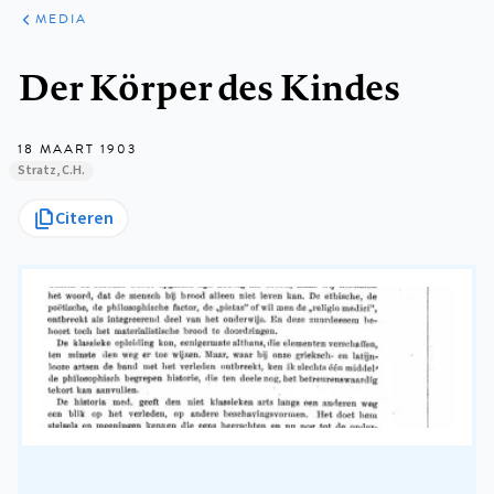
ARTIKELEN
VARIA
MEDIA
Kruimelpad
Der Körper des Kindes
18 MAART 1903
Stratz, C.H.
Citeren