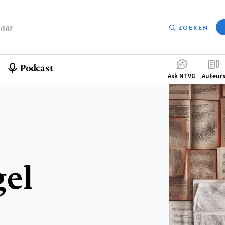
baar
ZOEKEN
Podcast
Compleme
Ask NTVG
Auteur
menu
gel