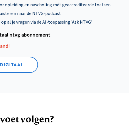
oor opleiding en nascholing mét geaccrediteerde toetsen
uisteren naar de NTVG-podcast
p al je vragen via de AI-toepassing 'Ask NTVG'
itaal ntvg abonnement
aand!
 DIGITAAL
 voet volgen?