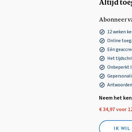
Altijd to
Abonneer v
12 weken k
Online toega
Eén geaccre
Het tijdschri
Onbeperkt l
Gepersonalis
Antwoorden o
Neem het ken
€ 34,97 voor 
IK WI