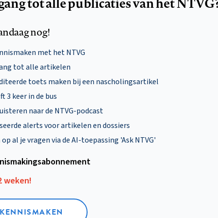
egang tot alle publicaties van het NTVG
andaag nog!
ennismaken met het NTVG
ng tot alle artikelen
diteerde toets maken bij een nascholingsartikel
ft 3 keer in de bus
uisteren naar de NTVG-podcast
eerde alerts voor artikelen en dossiers
p al je vragen via de AI-toepassing 'Ask NTVG'
nismakings­abonnement
12 weken!
L KENNISMAKEN