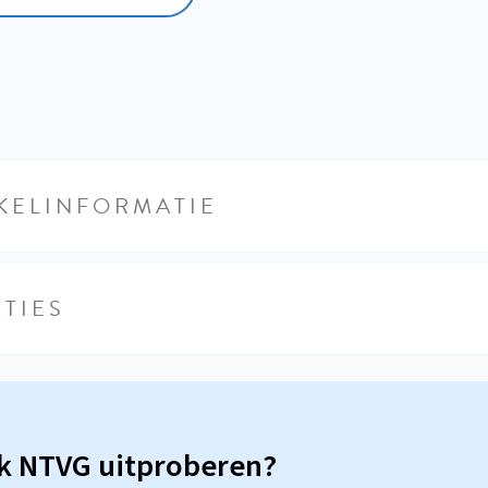
KELINFORMATIE
TIES
sk NTVG uitproberen?