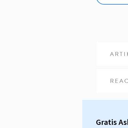
ARTI
REAC
Gratis A