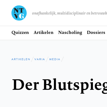
onafhankelijk, multidisciplinair en betrouw
Home
Quizzen
Artikelen
Nascholing
Dossiers
Hoofdnavigatie
ARTIKELEN
VARIA
MEDIA
Kruimelpad
Der Blutspie