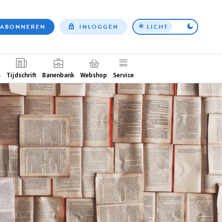
ABONNEREN
INLOGGEN
LICHT
Top
nav
ntair
s
Tijdschrift
Banenbank
Webshop
Service