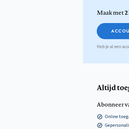
Maak met
2
ACCOU
Heb je al een a
Altijd to
Abonneer v
Online toega
Gepersonalis