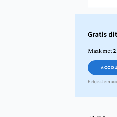
Gratis di
Maak met
2
ACCOU
Heb je al een a