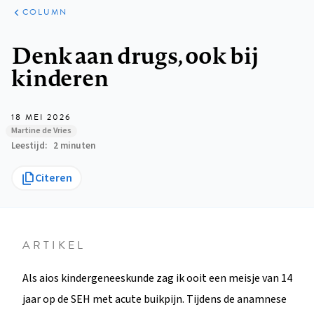
ARTIKELEN
OPINIE
COLUMN
Kruimelpad
Denk aan drugs, ook bij
kinderen
18 MEI 2026
Martine de Vries
Leestijd
2 minuten
Citeren
ARTIKEL
Als aios kindergeneeskunde zag ik ooit een meisje van 14
jaar op de SEH met acute buikpijn. Tijdens de anamnese