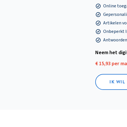
Online toega
Gepersonalis
Artikelen v
Onbeperkt l
Antwoorden o
Neem het dig
€ 15,93 per m
IK WIL