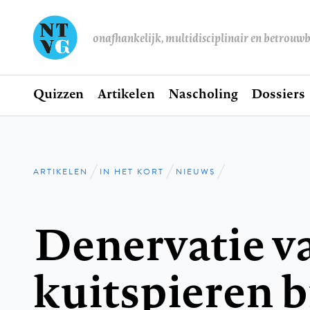
onafhankelijk, multidisciplinair en betrouw
Home
Quizzen
Artikelen
Nascholing
Dossiers
Hoofdnavigatie
ARTIKELEN
IN HET KORT
NIEUWS
Kruimelpad
Denervatie v
kuitspieren b