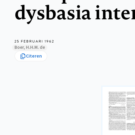
dysbasia inte
25 FEBRUARI 1962
Boer, H.H.M. de
Citeren