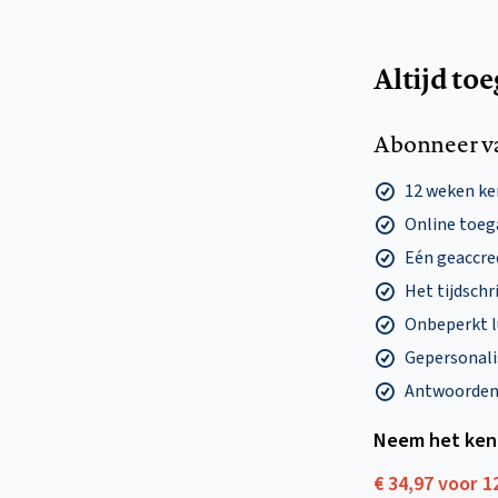
Altijd to
Abonneer v
12 weken k
Online toega
Eén geaccre
Het tijdschri
Onbeperkt l
Gepersonalis
Antwoorden o
Neem het ken
€ 34,97 voor 