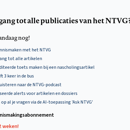
egang tot alle publicaties van het NTVG
andaag nog!
ennismaken met het NTVG
ng tot alle artikelen
diteerde toets maken bij een nascholingsartikel
ft 3 keer in de bus
uisteren naar de NTVG-podcast
eerde alerts voor artikelen en dossiers
p al je vragen via de AI-toepassing 'Ask NTVG'
nismakings­abonnement
12 weken!