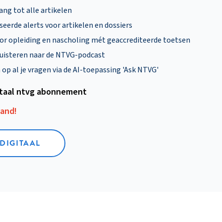
ng tot alle artikelen
eerde alerts voor artikelen en dossiers
oor opleiding en nascholing mét geaccrediteerde toetsen
uisteren naar de NTVG-podcast
p al je vragen via de AI-toepassing 'Ask NTVG'
itaal ntvg abonnement
aand!
 DIGITAAL