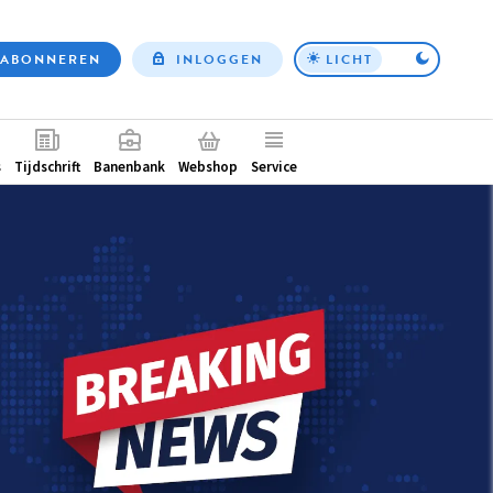
ABONNEREN
INLOGGEN
LICHT
Top
nav
ntair
s
Tijdschrift
Banenbank
Webshop
Service