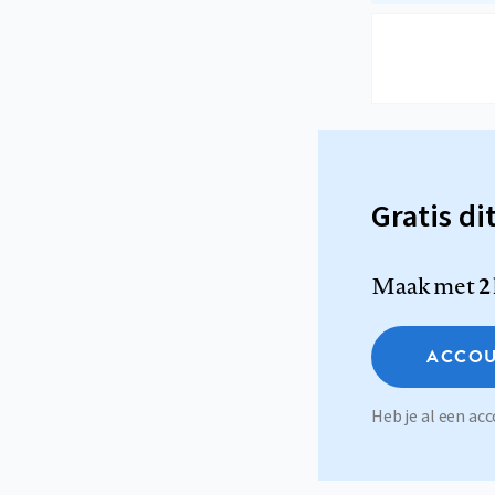
Gratis di
Maak met
2
ACCOU
Heb je al een a