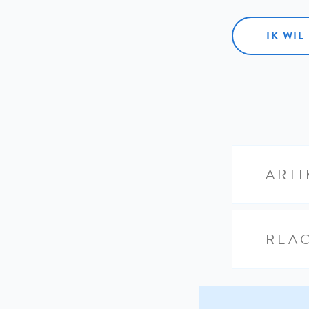
IK WI
ARTI
REAC