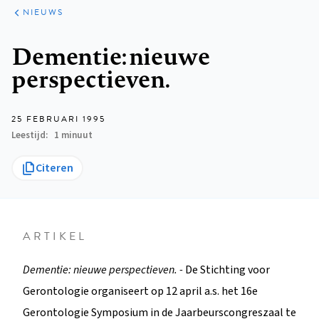
ARTIKELEN
HET
NIEUWS
KORT
Kruimelpad
Dementie: nieuwe
perspectieven.
25 FEBRUARI 1995
Leestijd
1 minuut
Citeren
ARTIKEL
Dementie: nieuwe perspectieven. -
De Stichting voor
Gerontologie organiseert op 12 april a.s. het 16e
Gerontologie Symposium in de Jaarbeurscongreszaal te