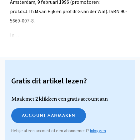
Amsterdam, 9 februari 1996 (promotoren:
prof.dr.J.Th.M.van Eijk en prof.dr.G.van der Wal). ISBN 90-
5669-007-8.
In…
Gratis dit artikel lezen?
2 klikken
Maak met
een gratis account aan
ACCOUNT AANMAKEN
Heb je al een account of een abonnement?
Inloggen