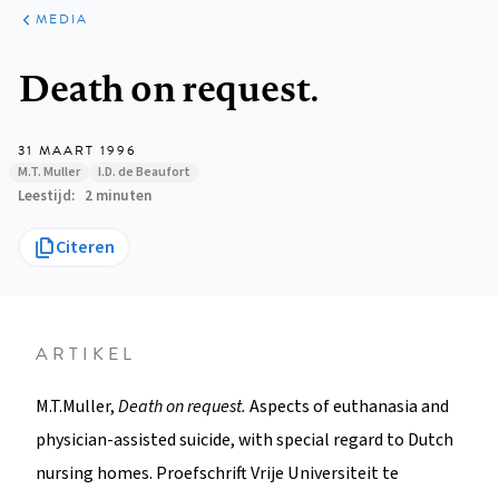
ARTIKELEN
VARIA
MEDIA
Kruimelpad
Death on request.
31 MAART 1996
M.T. Muller
I.D. de Beaufort
Leestijd
2 minuten
Citeren
ARTIKEL
M.T.Muller,
Death on request.
Aspects of euthanasia and
physician-assisted suicide, with special regard to Dutch
nursing homes. Proefschrift Vrije Universiteit te