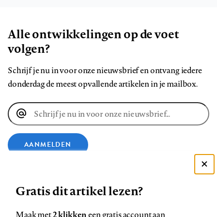
Alle ontwikkelingen op de voet
volgen?
Schrijf je nu in voor onze nieuwsbrief en ontvang iedere
donderdag de meest opvallende artikelen in je mailbox.
E-
mailadres
AANMELDEN
Deze site gebruikt cookies
VOLG ONS OP
Gratis dit artikel lezen?
Zie onze cookie policy
ACCEPTEER AANBEVOLEN INSTELLINGEN
Volg
Volg
Volg
Volg
Volg
Volg
2 klikken
Maak met
een gratis account aan