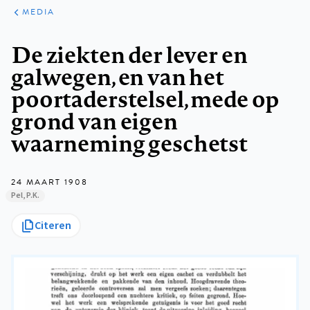
ARTIKELEN
VARIA
MEDIA
Kruimelpad
De ziekten der lever en
galwegen, en van het
poortaderstelsel, mede op
grond van eigen
waarneming geschetst
24 MAART 1908
Pel, P.K.
Citeren