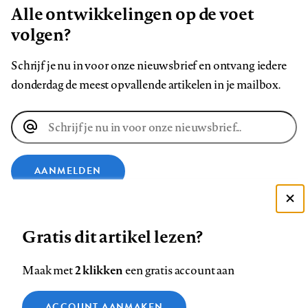
Alle ontwikkelingen op de voet
volgen?
Schrijf je nu in voor onze nieuwsbrief en ontvang iedere
donderdag de meest opvallende artikelen in je mailbox.
E-
mailadres
AANMELDEN
Deze site gebruikt cookies
VOLG ONS OP
Gratis dit artikel lezen?
Zie onze cookie policy
ACCEPTEER AANBEVOLEN INSTELLINGEN
Volg
Volg
Volg
Volg
Volg
Volg
2 klikken
Maak met
een gratis account aan
ons
ons
ons
ons
ons
ons
Functionele cookies
op
op
op
op
op
op
Contact
Colofon
Disclaimer
Privacy
About us
ACCOUNT AANMAKEN