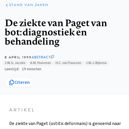
KLINISCHE
ARTIKELEN
PRAKTIJK
STAND VAN ZAKEN
Kruimelpad
De ziekte van Paget van
bot: diagnostiek en
behandeling
8 APRIL 1999
ABSTRACT
J.W.G. Jacobs
A.M. Huisman
H.C. van Paassen
J.W.J. Bijlsma
Leestijd
19 minuten
Citeren
ARTIKEL
De ziekte van Paget (ostitis deformans) is genoemd naar