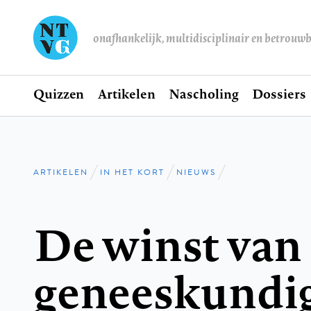
onafhankelijk, multidisciplinair en betrouw
Home
Quizzen
Artikelen
Nascholing
Dossiers
Hoofdnavigatie
ARTIKELEN
IN HET KORT
NIEUWS
Kruimelpad
De winst van
geneeskundi