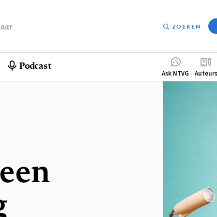
baar
ZOEKEN
Podcast
Compleme
Ask NTVG
Auteur
menu
 een
g