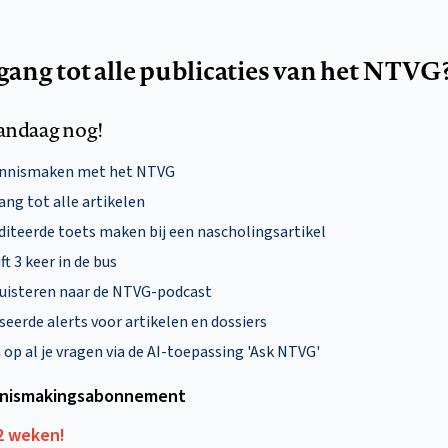
egang tot alle publicaties van het NTVG
andaag nog!
ennismaken met het NTVG
ng tot alle artikelen
diteerde toets maken bij een nascholingsartikel
ft 3 keer in de bus
uisteren naar de NTVG-podcast
eerde alerts voor artikelen en dossiers
p al je vragen via de AI-toepassing 'Ask NTVG'
nismakings­abonnement
12 weken!