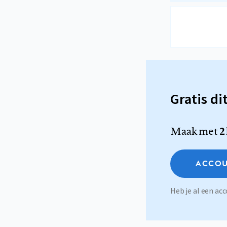
Gratis di
Maak met
2
ACCOU
Heb je al een a