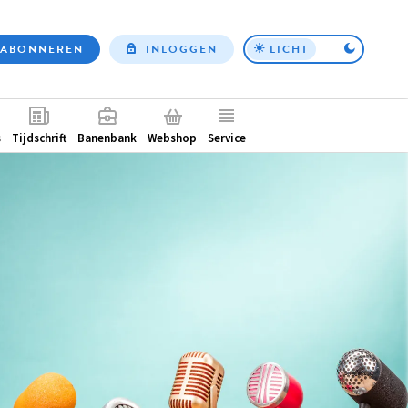
ABONNEREN
INLOGGEN
LICHT
Top
nav
ntair
s
Tijdschrift
Banenbank
Webshop
Service