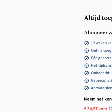
Altijd to
Abonneer v
12 weken k
Online toega
Eén geaccre
Het tijdschri
Onbeperkt l
Gepersonalis
Antwoorden o
Neem het ken
€ 34,97 voor 