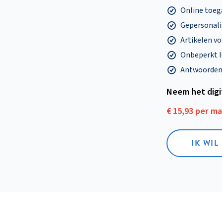
Online toega
Gepersonalis
Artikelen v
Onbeperkt l
Antwoorden o
Neem het dig
€ 15,93 per m
IK WIL