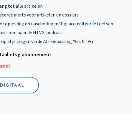
ng tot alle artikelen
eerde alerts voor artikelen en dossiers
oor opleiding en nascholing mét geaccrediteerde toetsen
uisteren naar de NTVG-podcast
p al je vragen via de AI-toepassing 'Ask NTVG'
itaal ntvg abonnement
aand!
 DIGITAAL