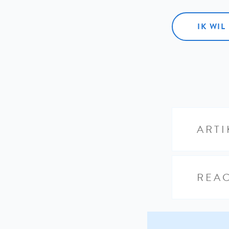
IK WI
ARTI
REAC