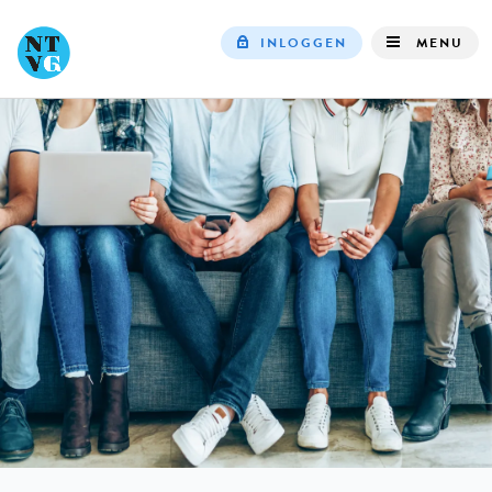
INLOGGEN
MENU
Top
navigation
IN