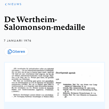
ARTIKELEN
HET
NIEUWS
KORT
Kruimelpad
De Wertheim-
Salomonson-medaille
7 JANUARI 1976
Citeren