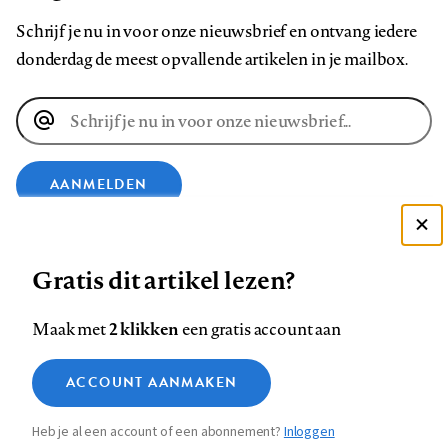
Schrijf je nu in voor onze nieuwsbrief en ontvang iedere
donderdag de meest opvallende artikelen in je mailbox.
E-
mailadres
AANMELDEN
Deze site gebruikt cookies
VOLG ONS OP
Gratis dit artikel lezen?
Zie onze cookie policy
ACCEPTEER AANBEVOLEN INSTELLINGEN
Volg
Volg
Volg
Volg
Volg
Volg
2 klikken
Maak met
een gratis account aan
ons
ons
ons
ons
ons
ons
Functionele cookies
op
op
op
op
op
op
Contact
Colofon
Disclaimer
Privacy
About us
ACCOUNT AANMAKEN
Medische vragen verdienen
Sluiten
Footer
Analytische cookies
Facebook
LinkedIn
Bluesky
Instagram
YouTube
Pinterest
betrouwbare antwoorden
Heb je al een account of een abonnement?
Inloggen
Marketing cookies