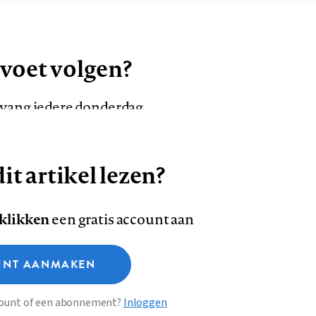
 voet volgen?
ntvang iedere donderdag
it artikel lezen?
VOLG ONS OP
AANMELDEN
Volg
Volg
 klikken
een gratis account aan
ons
ons
Deze site gebruikt cookies
op
op
NT AANMAKEN
Facebook
LinkedI
sclaimer
Privacy
About us
ccount of een abonnement?
Inloggen