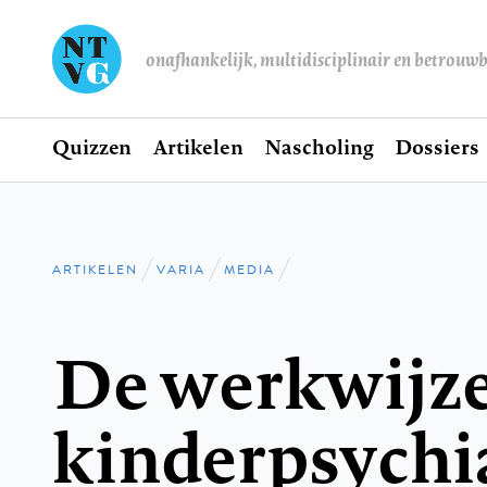
onafhankelijk, multidisciplinair en betrouw
Home
Quizzen
Artikelen
Nascholing
Dossiers
Hoofdnavigatie
ARTIKELEN
VARIA
MEDIA
Kruimelpad
De werkwijze
kinderpsychia