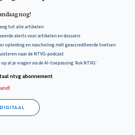
andaag nog!
ng tot alle artikelen
eerde alerts voor artikelen en dossiers
oor opleiding en nascholing mét geaccrediteerde toetsen
uisteren naar de NTVG-podcast
p al je vragen via de AI-toepassing 'Ask NTVG'
itaal ntvg abonnement
aand!
 DIGITAAL