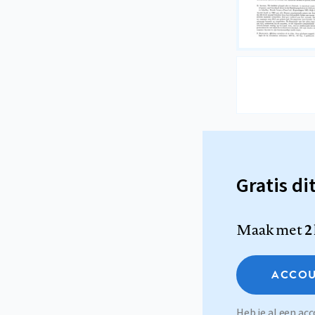
Gratis di
Maak met
2
ACCOU
Heb je al een a