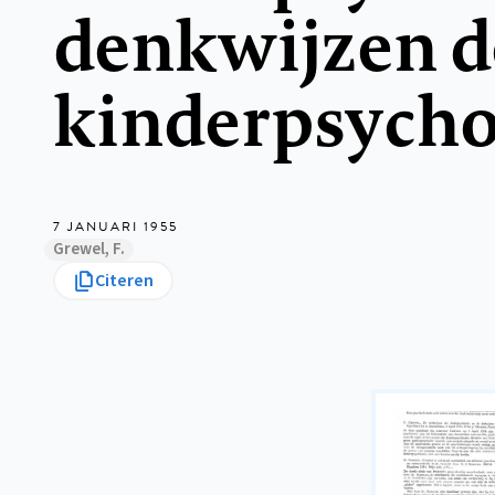
denkwijzen d
kinderpsycho
7 JANUARI 1955
Grewel, F.
Citeren