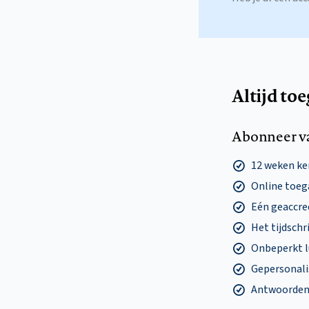
Altijd to
Abonneer v
12 weken k
Online toega
Eén geaccre
Het tijdschri
Onbeperkt l
Gepersonalis
Antwoorden o