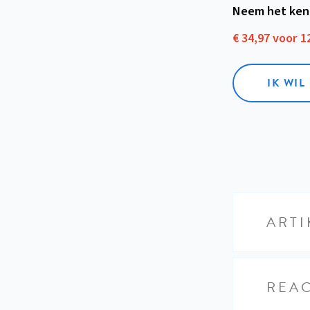
Neem het ken
€ 34,97 voor 
IK WI
ARTI
REAC