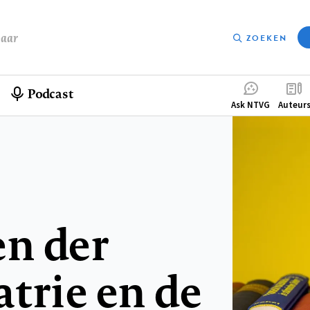
baar
ZOEKEN
Podcast
Compleme
Ask NTVG
Auteur
menu
n der
trie en de