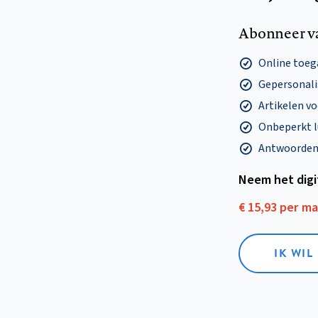
Abonneer v
Online toega
Gepersonalis
Artikelen v
Onbeperkt l
Antwoorden o
Neem het dig
€ 15,93 per m
IK WIL