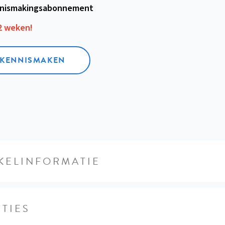
nismakings­abonnement
12 weken!
L KENNISMAKEN
KELINFORMATIE
TIES