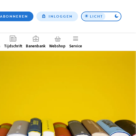
ABONNEREN
INLOGGEN
LICHT
Top
nav
ntair
s
Tijdschrift
Banenbank
Webshop
Service