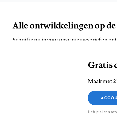
Alle ontwikkelingen op de
Schrijf je nu in voor onze nieuwsbrief en o
de meest opvallende artikelen in je mailbox.
Gratis d
E-
Maak met
2
mailadres
Functionele cookies
ACCOU
Analytische cookies
Marketing cookies
Contact
Colofon
Di
Heb je al een a