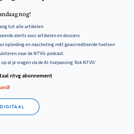
andaag nog!
ng tot alle artikelen
eerde alerts voor artikelen en dossiers
oor opleiding en nascholing mét geaccrediteerde toetsen
uisteren naar de NTVG-podcast
p al je vragen via de AI-toepassing 'Ask NTVG'
itaal ntvg abonnement
aand!
 DIGITAAL