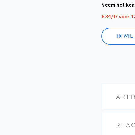
Neem het ken
€ 34,97 voor 
IK WI
ARTI
REAC