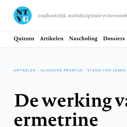
onafhankelijk, multidisciplinair en betrouw
Home
Quizzen
Artikelen
Nascholing
Dossiers
Hoofdnavigatie
ARTIKELEN
KLINISCHE PRAKTIJK
STAND VAN ZAKEN
Kruimelpad
De werking v
ermetrine