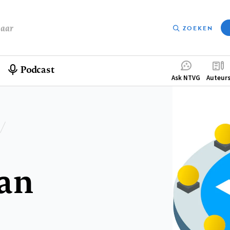
baar
ZOEKEN
Podcast
Compleme
Ask NTVG
Auteur
menu
an