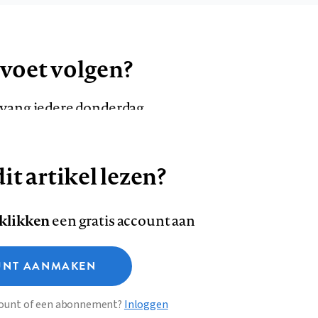
 voet volgen?
ntvang iedere donderdag
it artikel lezen?
VOLG ONS OP
AANMELDEN
Volg
Volg
 klikken
een gratis account aan
ons
ons
Deze site gebruikt cookies
op
op
NT AANMAKEN
Facebook
LinkedI
sclaimer
Privacy
About us
ccount of een abonnement?
Inloggen