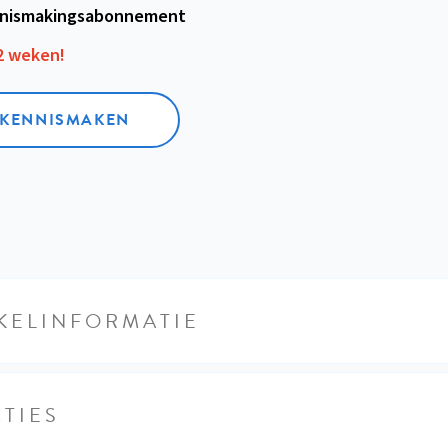
nismakings­abonnement
12 weken!
L KENNISMAKEN
KELINFORMATIE
TIES