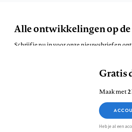
Alle ontwikkelingen op de
Schrijf je nu in voor onze nieuwsbrief en o
de meest opvallende artikelen in je mailbox.
Gratis d
E-
Maak met
2
mailadres
Functionele cookies
ACCOU
Analytische cookies
Marketing cookies
Contact
Colofon
Di
Heb je al een a