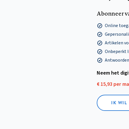
Abonneer v
Online toega
Gepersonalis
Artikelen v
Onbeperkt l
Antwoorden o
Neem het dig
€ 15,93 per m
IK WIL