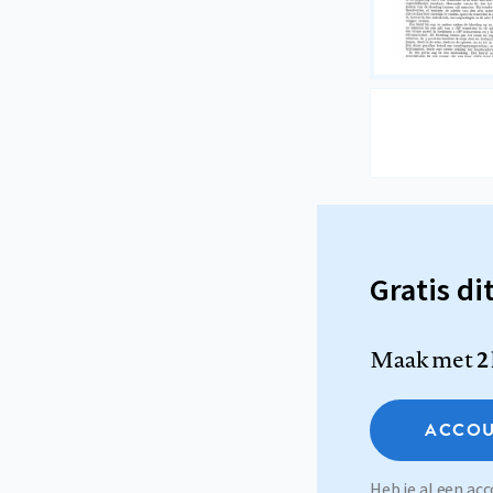
Gratis di
Maak met
2
ACCOU
Heb je al een a