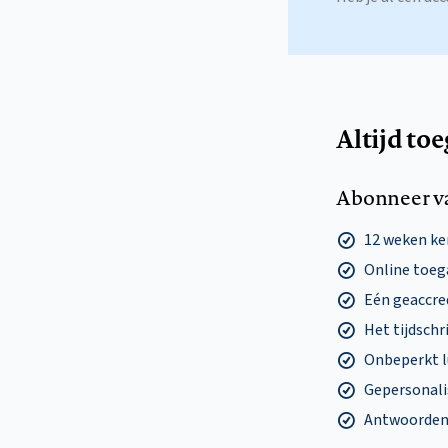
Altijd to
Abonneer v
12 weken k
Online toega
Eén geaccre
Het tijdschri
Onbeperkt l
Gepersonalis
Antwoorden o