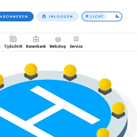
ABONNEREN
INLOGGEN
LICHT
Top
nav
ntair
s
Tijdschrift
Banenbank
Webshop
Service