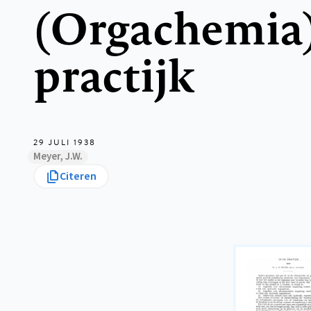
(Orgachemia)
practijk
29 JULI 1938
Meyer, J.W.
Citeren