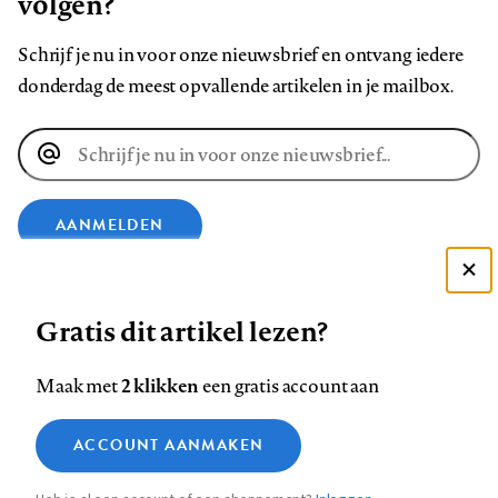
volgen?
Schrijf je nu in voor onze nieuwsbrief en ontvang iedere
donderdag de meest opvallende artikelen in je mailbox.
E-
mailadres
AANMELDEN
Deze site gebruikt cookies
VOLG ONS OP
Gratis dit artikel lezen?
Zie onze cookie policy
ACCEPTEER AANBEVOLEN INSTELLINGEN
Volg
Volg
Volg
Volg
Volg
Volg
2 klikken
Maak met
een gratis account aan
ons
ons
ons
ons
ons
ons
Functionele cookies
op
op
op
op
op
op
Contact
Colofon
Disclaimer
Privacy
About us
ACCOUNT AANMAKEN
Medische vragen verdienen
Sluiten
Footer
Analytische cookies
Facebook
LinkedIn
Bluesky
Instagram
YouTube
Pinterest
betrouwbare antwoorden