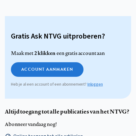
Gratis Ask NTVG uitproberen?
2 klikken
Maak met
een gratis account aan
ACCOUNT AANMAKEN
Heb je al een account of een abonnement?
Inloggen
Altijd toegang tot alle publicaties van het NTVG?
Abonneer vandaag nog!