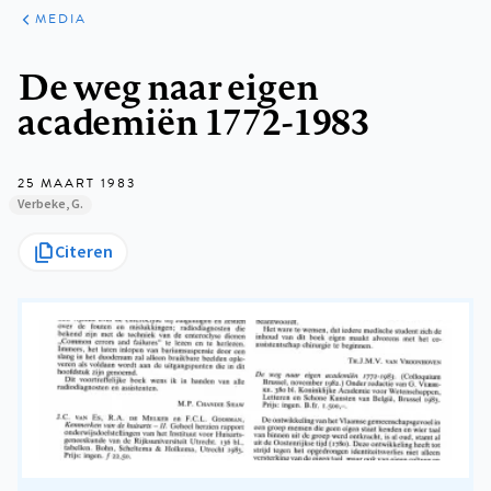
ARTIKELEN
VARIA
MEDIA
Kruimelpad
De weg naar eigen
academiën 1772-1983
25 MAART 1983
Verbeke, G.
Citeren