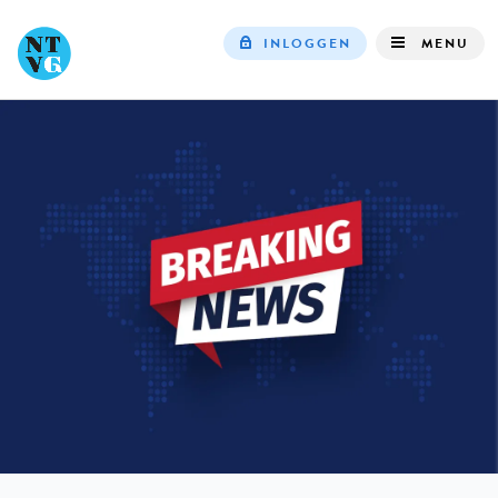
INLOGGEN
MENU
Top
navigation
IN