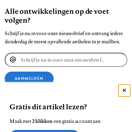
Alle ontwikkelingen op de voet
volgen?
Schrijf je nu in voor onze nieuwsbrief en ontvang iedere
donderdag de meest opvallende artikelen in je mailbox.
E-
mailadres
AANMELDEN
Deze site gebruikt cookies
VOLG ONS OP
Gratis dit artikel lezen?
Zie onze cookie policy
ACCEPTEER AANBEVOLEN INSTELLINGEN
Volg
Volg
Volg
Volg
Volg
Volg
2 klikken
Maak met
een gratis account aan
ons
ons
ons
ons
ons
ons