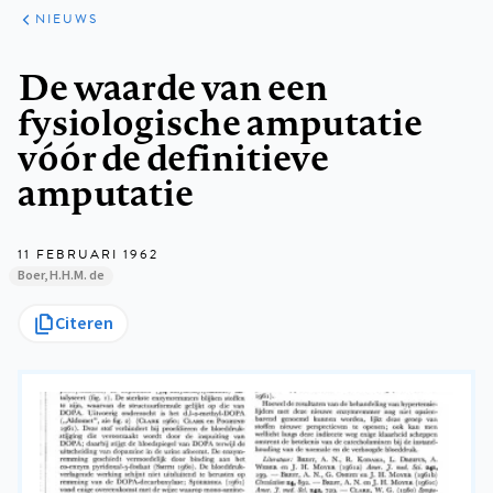
ARTIKELEN
HET
NIEUWS
KORT
Kruimelpad
De waarde van een
fysiologische amputatie
vóór de definitieve
amputatie
11 FEBRUARI 1962
Boer, H.H.M. de
Citeren