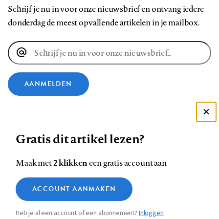
Schrijf je nu in voor onze nieuwsbrief en ontvang iedere
donderdag de meest opvallende artikelen in je mailbox.
E-
mailadres
AANMELDEN
VOLG ONS OP
Deze site gebruikt cookies
Gratis dit artikel lezen?
Zie onze cookie policy
Volg
Volg
Volg
Volg
Volg
Volg
ACCEPTEER AANBEVOLEN INSTELLINGEN
ons
ons
2 klikken
ons
ons
ons
ons
Maak met
een gratis account aan
op
op
op
op
op
op
Contact
Colofon
Disclaimer
Privacy
About us
Functionele cookies
Footer
ACCOUNT AANMAKEN
Facebook
LinkedIn
Bluesky
Instagram
YouTube
Pinterest
Medische vragen verdienen
Sluiten
Analytische cookies
betrouwbare antwoorden
navigation
Heb je al een account of een abonnement?
Inloggen
Marketing cookies