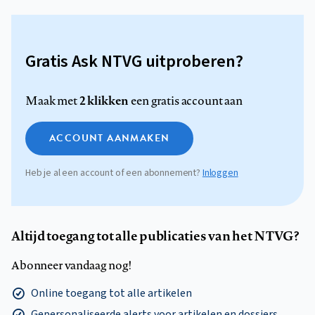
Gratis Ask NTVG uitproberen?
2 klikken
Maak met
een gratis account aan
ACCOUNT AANMAKEN
Heb je al een account of een abonnement?
Inloggen
Altijd toegang tot alle publicaties van het NTVG?
Abonneer vandaag nog!
Online toegang tot alle artikelen
Gepersonaliseerde alerts voor artikelen en dossiers