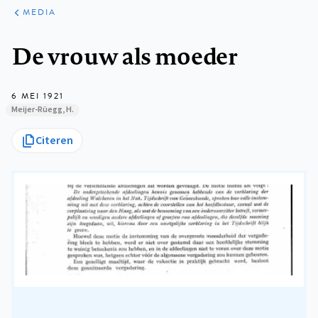
ARTIKELEN
VARIA
MEDIA
Kruimelpad
De vrouw als moeder
6 MEI 1921
Meijer-Rüegg, H.
Citeren