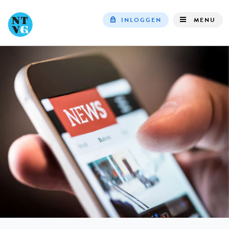
INLOGGEN
MENU
Top
navigation
IN