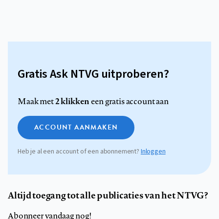
Gratis Ask NTVG uitproberen?
2 klikken
Maak met
een gratis account aan
ACCOUNT AANMAKEN
Heb je al een account of een abonnement?
Inloggen
Altijd toegang tot alle publicaties van het NTVG?
Abonneer vandaag nog!