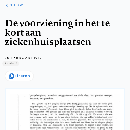
ARTIKELEN
HET
NIEUWS
KORT
Kruimelpad
De voorziening in het te
kort aan
ziekenhuisplaatsen
25 FEBRUARI 1917
Pinkhof
Citeren