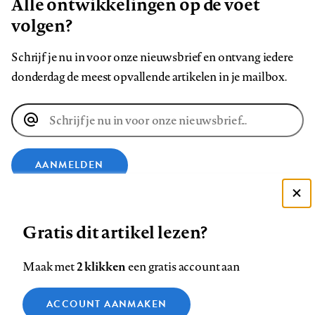
Alle ontwikkelingen op de voet
volgen?
Schrijf je nu in voor onze nieuwsbrief en ontvang iedere
donderdag de meest opvallende artikelen in je mailbox.
E-
mailadres
AANMELDEN
Deze site gebruikt cookies
VOLG ONS OP
Gratis dit artikel lezen?
Zie onze cookie policy
ACCEPTEER AANBEVOLEN INSTELLINGEN
Volg
Volg
Volg
Volg
Volg
Volg
2 klikken
Maak met
een gratis account aan
ons
ons
ons
ons
ons
ons
Functionele cookies
op
op
op
op
op
op
Contact
Colofon
Disclaimer
Privacy
About us
ACCOUNT AANMAKEN
Medische vragen verdienen
Sluiten