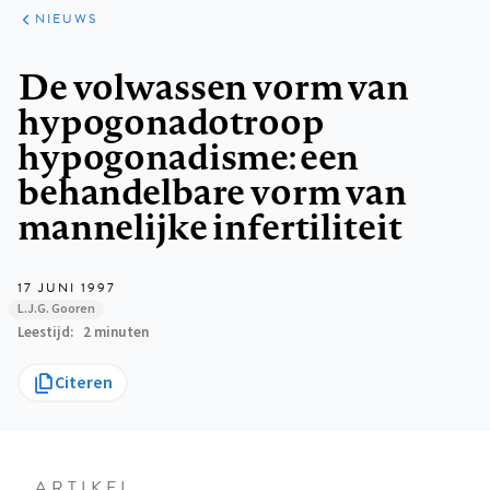
ARTIKELEN
HET
NIEUWS
KORT
Kruimelpad
De volwassen vorm van
hypogonadotroop
hypogonadisme: een
behandelbare vorm van
mannelijke infertiliteit
17 JUNI 1997
L.J.G. Gooren
Leestijd
2 minuten
Citeren
ARTIKEL