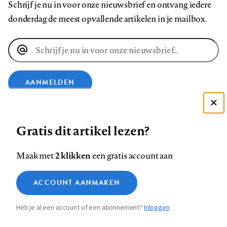
Schrijf je nu in voor onze nieuwsbrief en ontvang iedere
donderdag de meest opvallende artikelen in je mailbox.
E-
mailadres
AANMELDEN
Deze site gebruikt cookies
VOLG ONS OP
Gratis dit artikel lezen?
Zie onze cookie policy
ACCEPTEER AANBEVOLEN INSTELLINGEN
Volg
Volg
Volg
Volg
Volg
Volg
2 klikken
Maak met
een gratis account aan
ons
ons
ons
ons
ons
ons
Functionele cookies
op
op
op
op
op
op
Contact
Colofon
Disclaimer
Privacy
About us
ACCOUNT AANMAKEN
Medische vragen verdienen
Sluiten
Footer
Analytische cookies
Facebook
LinkedIn
Bluesky
Instagram
YouTube
Pinterest
betrouwbare antwoorden
Heb je al een account of een abonnement?
Inloggen
Marketing cookies
navigation
STEL ZE NU AAN ASK NTVG
Sla voorkeuren op