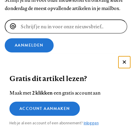
Schrijf je nu in voor onze nieuwsbrief en ontvang iedere
donderdag de meest opvallende artikelen in je mailbox.
E-
mailadres
AANMELDEN
VOLG ONS OP
Deze site gebruikt cookies
Gratis dit artikel lezen?
Zie onze cookie policy
Volg
Volg
Volg
Volg
Volg
Volg
ACCEPTEER AANBEVOLEN INSTELLINGEN
ons
ons
2 klikken
ons
ons
ons
ons
Maak met
een gratis account aan
op
op
op
op
op
op
Contact
Colofon
Disclaimer
Privacy
About us
Functionele cookies
Footer
ACCOUNT AANMAKEN
Facebook
LinkedIn
Bluesky
Instagram
YouTube
Pinterest
Medische vragen verdienen
Sluiten
Analytische cookies
betrouwbare antwoorden
navigation
Heb je al een account of een abonnement?
Inloggen
Marketing cookies
STEL ZE NU AAN ASK NTVG