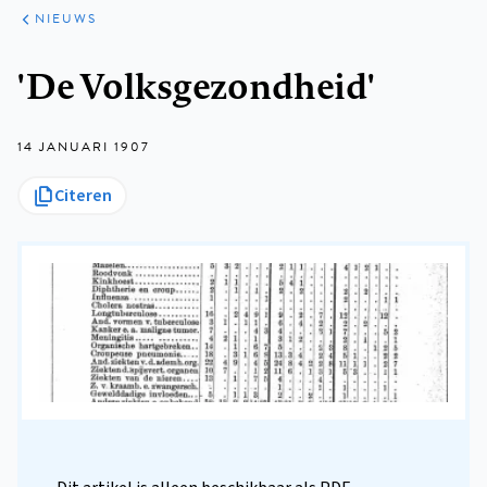
ARTIKELEN
HET
NIEUWS
KORT
Kruimelpad
'De Volksgezondheid'
14 JANUARI 1907
Citeren