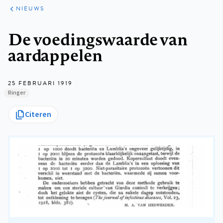
ARTIKELEN
HET
NIEUWS
KORT
Kruimelpad
De voedingswaarde van
aardappelen
25 FEBRUARI 1919
Ringer
Citeren