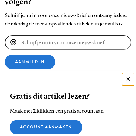
volgen?
Schrijf je nu in voor onze nieuwsbrief en ontvang iedere
donderdag de meest opvallende artikelen in je mailbox.
E-
mailadres
AANMELDEN
VOLG ONS OP
Deze site gebruikt cookies
Gratis dit artikel lezen?
Zie onze cookie policy
Volg
Volg
Volg
Volg
Volg
Volg
ACCEPTEER AANBEVOLEN INSTELLINGEN
ons
ons
2 klikken
ons
ons
ons
ons
Maak met
een gratis account aan
op
op
op
op
op
op
Contact
Colofon
Disclaimer
Privacy
About us
Functionele cookies
Footer
ACCOUNT AANMAKEN
Facebook
LinkedIn
Bluesky
Instagram
YouTube
Pinterest
Medische vragen verdienen
Sluiten
Analytische cookies