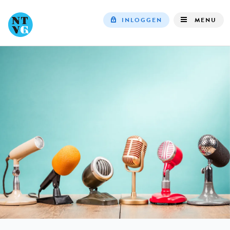
INLOGGEN
MENU
Top
navigation
IN