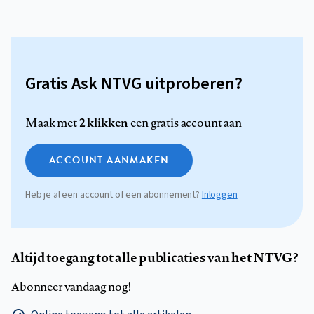
Gratis Ask NTVG uitproberen?
2 klikken
Maak met
een gratis account aan
ACCOUNT AANMAKEN
Heb je al een account of een abonnement?
Inloggen
Altijd toegang tot alle publicaties van het NTVG?
Abonneer vandaag nog!