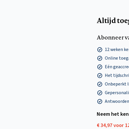
Altijd to
Abonneer v
12 weken k
Online toega
Eén geaccre
Het tijdschri
Onbeperkt l
Gepersonalis
Antwoorden o
Neem het ken
€ 34,97 voor 