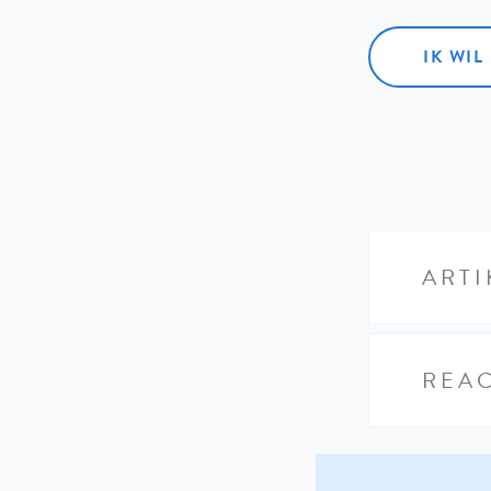
IK WI
ARTI
REAC