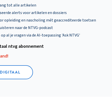
ng tot alle artikelen
eerde alerts voor artikelen en dossiers
oor opleiding en nascholing mét geaccrediteerde toetsen
uisteren naar de NTVG-podcast
p al je vragen via de AI-toepassing 'Ask NTVG'
itaal ntvg abonnement
aand!
 DIGITAAL