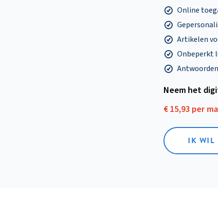
Online toega
Gepersonalis
Artikelen v
Onbeperkt l
Antwoorden o
Neem het dig
€ 15,93 per m
IK WIL