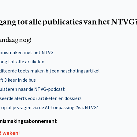
egang tot alle publicaties van het NTVG
andaag nog!
ennismaken met het NTVG
ng tot alle artikelen
diteerde toets maken bij een nascholingsartikel
ft 3 keer in de bus
uisteren naar de NTVG-podcast
eerde alerts voor artikelen en dossiers
p al je vragen via de AI-toepassing 'Ask NTVG'
nismakings­abonnement
12 weken!