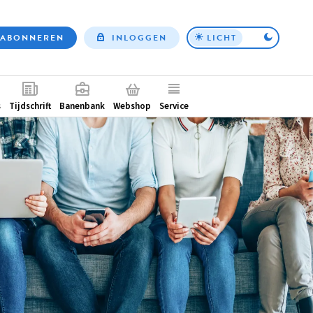
ABONNEREN
INLOGGEN
LICHT
Top
nav
ntair
s
Tijdschrift
Banenbank
Webshop
Service