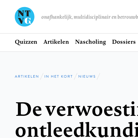
onafhankelijk, multidisciplinair en betrouw
Home
Quizzen
Artikelen
Nascholing
Dossiers
Hoofdnavigatie
ARTIKELEN
IN HET KORT
NIEUWS
Kruimelpad
De verwoesti
ontleedkund