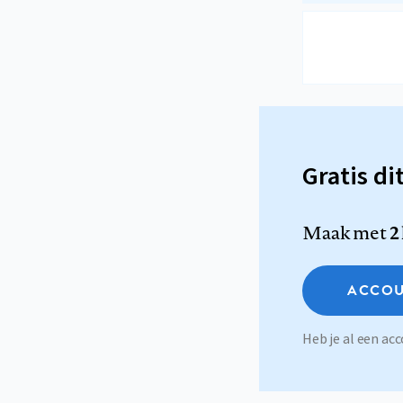
Gratis di
Maak met
2
ACCOU
Heb je al een a