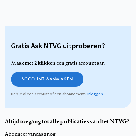
Gratis Ask NTVG uitproberen?
2 klikken
Maak met
een gratis account aan
ACCOUNT AANMAKEN
Heb je al een account of een abonnement?
Inloggen
Altijd toegang tot alle publicaties van het NTVG?
Abonneer vandaag nog!