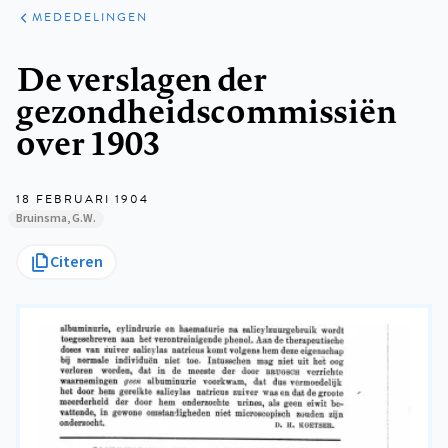
ARTIKELEN
VARIA
MEDEDELINGEN
Kruimelpad
De verslagen der
gezondheidscommissiën
over 1903
18 FEBRUARI 1904
Bruinsma, G.W.
Citeren