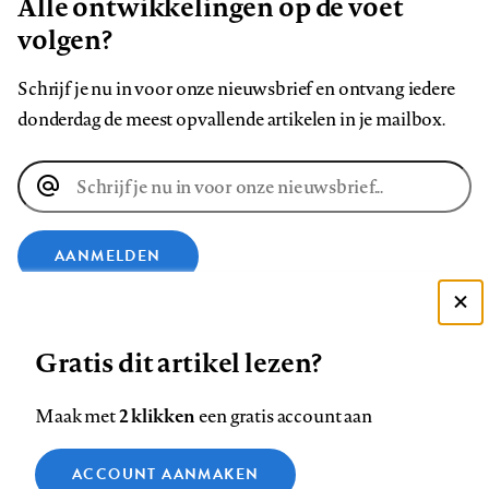
Alle ontwikkelingen op de voet
volgen?
Schrijf je nu in voor onze nieuwsbrief en ontvang iedere
donderdag de meest opvallende artikelen in je mailbox.
E-
mailadres
AANMELDEN
VOLG ONS OP
Deze site gebruikt cookies
Gratis dit artikel lezen?
Zie onze cookie policy
Volg
Volg
Volg
Volg
Volg
Volg
ACCEPTEER AANBEVOLEN INSTELLINGEN
2 klikken
Maak met
een gratis account aan
ons
ons
ons
ons
ons
ons
Functionele cookies
op
op
op
op
op
op
Contact
Colofon
Disclaimer
Privacy
About us
ACCOUNT AANMAKEN