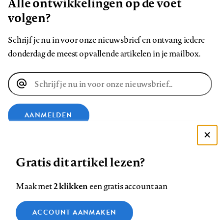
Alle ontwikkelingen op de voet
volgen?
Schrijf je nu in voor onze nieuwsbrief en ontvang iedere
donderdag de meest opvallende artikelen in je mailbox.
E-
mailadres
AANMELDEN
Deze site gebruikt cookies
VOLG ONS OP
Gratis dit artikel lezen?
Zie onze cookie policy
ACCEPTEER AANBEVOLEN INSTELLINGEN
Volg
Volg
Volg
Volg
Volg
Volg
2 klikken
Maak met
een gratis account aan
ons
ons
ons
ons
ons
ons
Functionele cookies
op
op
op
op
op
op
Contact
Colofon
Disclaimer
Privacy
About us
ACCOUNT AANMAKEN
Medische vragen verdienen
Sluiten