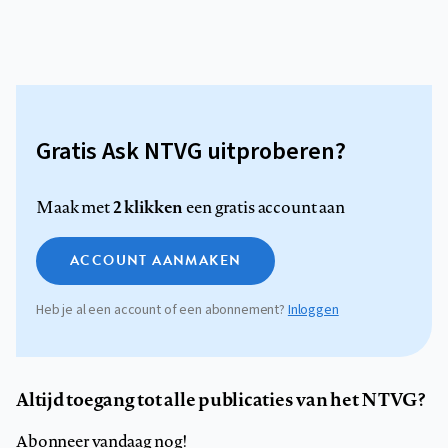
Gratis Ask NTVG uitproberen?
2 klikken
Maak met
een gratis account aan
ACCOUNT AANMAKEN
Heb je al een account of een abonnement?
Inloggen
Altijd toegang tot alle publicaties van het NTVG?
Abonneer vandaag nog!