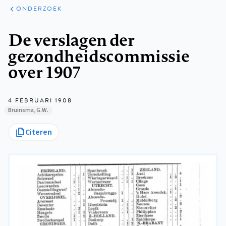
ARTIKELEN
ONDERZOEK
ONDERZOEK
Kruimelpad
De verslagen der
gezondheidscommissie
over 1907
4 FEBRUARI 1908
Bruinsma, G.W.
Citeren