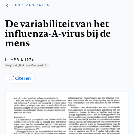
KLINISCHE
ARTIKELEN
PRAKTIJK
STAND VAN ZAKEN
Kruimelpad
De variabiliteit van het
influenza-A-virus bij de
mens
14 APRIL 1976
Heijtink, R.A. en Masurel, N.
Citeren