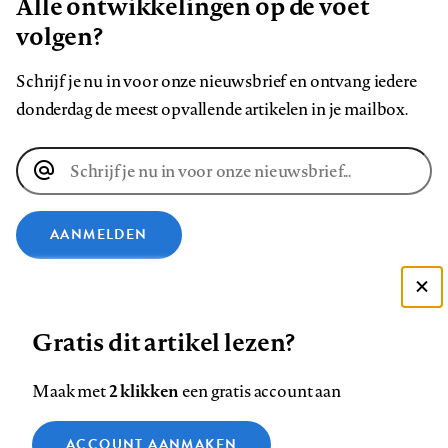
Alle ontwikkelingen op de voet
volgen?
Schrijf je nu in voor onze nieuwsbrief en ontvang iedere
donderdag de meest opvallende artikelen in je mailbox.
E-
mailadres
AANMELDEN
VOLG ONS OP
Deze site gebruikt cookies
Gratis dit artikel lezen?
Zie onze cookie policy
Volg
Volg
Volg
Volg
Volg
Volg
ACCEPTEER AANBEVOLEN INSTELLINGEN
2 klikken
Maak met
een gratis account aan
ons
ons
ons
ons
ons
ons
op
op
op
op
op
op
Functionele cookies
Contact
Colofon
Disclaimer
Privacy
About us
ACCOUNT AANMAKEN