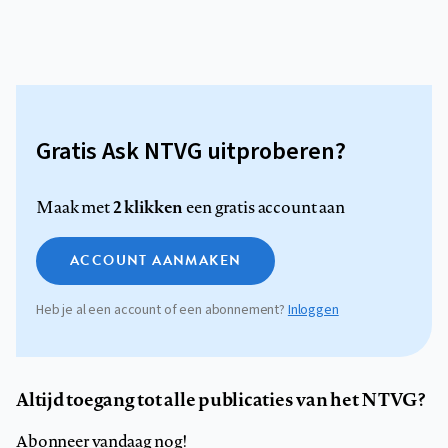
Gratis Ask NTVG uitproberen?
2 klikken
Maak met
een gratis account aan
ACCOUNT AANMAKEN
Heb je al een account of een abonnement?
Inloggen
Altijd toegang tot alle publicaties van het NTVG?
Abonneer vandaag nog!