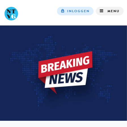
INLOGGEN
MENU
Top
navigation
IN