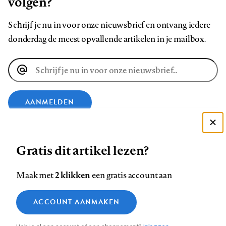
volgen?
Schrijf je nu in voor onze nieuwsbrief en ontvang iedere
donderdag de meest opvallende artikelen in je mailbox.
E-
mailadres
AANMELDEN
Deze site gebruikt cookies
VOLG ONS OP
Gratis dit artikel lezen?
Zie onze cookie policy
ACCEPTEER AANBEVOLEN INSTELLINGEN
Volg
Volg
Volg
Volg
Volg
Volg
2 klikken
Maak met
een gratis account aan
ons
ons
ons
ons
ons
ons
Functionele cookies
op
op
op
op
op
op
Contact
Colofon
Disclaimer
Privacy
About us
ACCOUNT AANMAKEN
Medische vragen verdienen
Sluiten
Footer
Analytische cookies
Facebook
LinkedIn
Bluesky
Instagram
YouTube
Pinterest
betrouwbare antwoorden