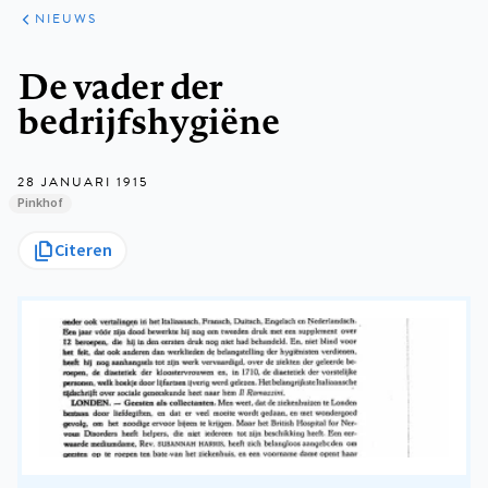
ARTIKELEN
HET
NIEUWS
KORT
Kruimelpad
De vader der
bedrijfshygiëne
28 JANUARI 1915
Pinkhof
Citeren