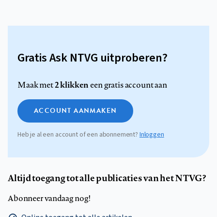
Gratis Ask NTVG uitproberen?
2 klikken
Maak met
een gratis account aan
ACCOUNT AANMAKEN
Heb je al een account of een abonnement?
Inloggen
Altijd toegang tot alle publicaties van het NTVG?
Abonneer vandaag nog!