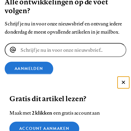
Alle ontwikkelingen op de voet
volgen?
Schrijf je nu in voor onze nieuwsbrief en ontvang iedere
donderdag de meest opvallende artikelen in je mailbox.
E-
mailadres
AANMELDEN
VOLG ONS OP
Deze site gebruikt cookies
Gratis dit artikel lezen?
Zie onze cookie policy
Volg
Volg
Volg
Volg
Volg
Volg
ACCEPTEER AANBEVOLEN INSTELLINGEN
2 klikken
Maak met
een gratis account aan
ons
ons
ons
ons
ons
ons
op
op
op
op
op
op
Functionele cookies
Contact
Colofon
Disclaimer
Privacy
About us
ACCOUNT AANMAKEN