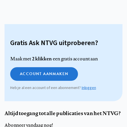
Gratis Ask NTVG uitproberen?
2 klikken
Maak met
een gratis account aan
ACCOUNT AANMAKEN
Heb je al een account of een abonnement?
Inloggen
Altijd toegang tot alle publicaties van het NTVG?
Abonneer vandaag nog!