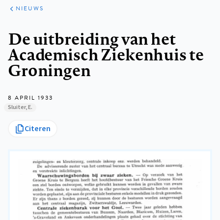
ARTIKELEN
HET
NIEUWS
KORT
Kruimelpad
De uitbreiding van het
Academisch Ziekenhuis te
Groningen
8 APRIL 1933
Sluiter, E.
Citeren