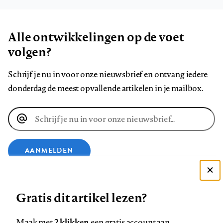
Alle ontwikkelingen op de voet
volgen?
Schrijf je nu in voor onze nieuwsbrief en ontvang iedere
donderdag de meest opvallende artikelen in je mailbox.
E-
mailadres
AANMELDEN
Deze site gebruikt cookies
VOLG ONS OP
Gratis dit artikel lezen?
Zie onze cookie policy
ACCEPTEER AANBEVOLEN INSTELLINGEN
Volg
Volg
Volg
Volg
Volg
Volg
2 klikken
Maak met
een gratis account aan