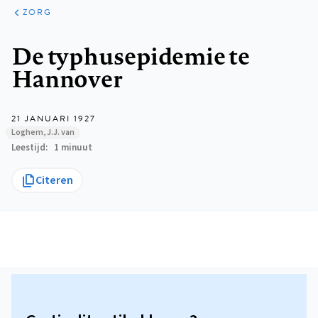
ARTIKELEN
PERSPECTIEF
ZORG
Kruimelpad
De typhusepidemie te
Hannover
21 JANUARI 1927
Loghem, J.J. van
Leestijd
1 minuut
Citeren