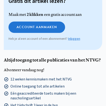
Gratis dit artikel lezen?
2 klikken
Maak met
een gratis account aan
ACCOUNT AANMAKEN
Heb je al een account of een abonnement?
Inloggen
Altijd toegang tot alle publicaties van het NTVG?
Abonneer vandaag nog!
12 weken kennismaken met het NTVG
Online toegang tot alle artikelen
Eén geaccrediteerde toets maken bij een
nascholingsartikel
Het tijdschrift 3 keer in de bus