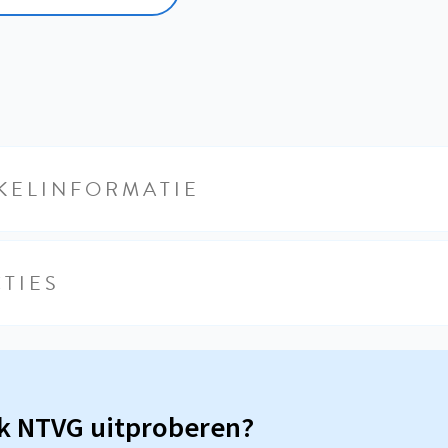
KELINFORMATIE
TIES
sk NTVG uitproberen?