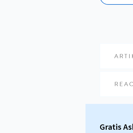
ARTI
REAC
Gratis A