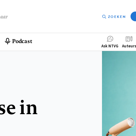
baar
ZOEKEN
Podcast
Compleme
Ask NTVG
Auteur
menu
se in