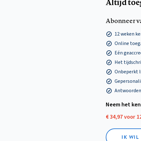
Altijd to
Abonneer v
12 weken k
Online toega
Eén geaccre
Het tijdschri
Onbeperkt l
Gepersonalis
Antwoorden o
Neem het ken
€ 34,97 voor 
IK WI