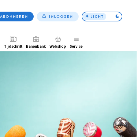
ABONNEREN
INLOGGEN
LICHT
Top
nav
ntair
s
Tijdschrift
Banenbank
Webshop
Service