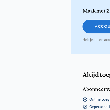
Maak met
2
ACCOU
Heb je al een a
Altijd to
Abonneer v
Online toega
Gepersonalis