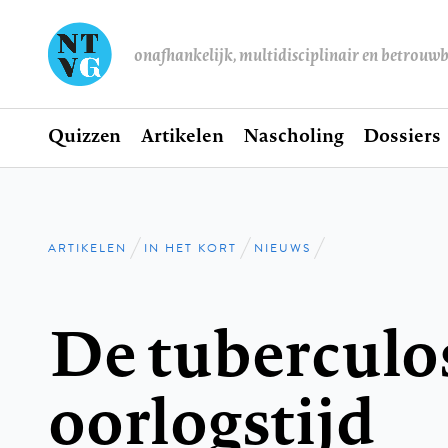
onafhankelijk, multidisciplinair en betrouw
Home
Quizzen
Artikelen
Nascholing
Dossiers
Hoofdnavigatie
ARTIKELEN
IN HET KORT
NIEUWS
Kruimelpad
De tuberculo
oorlogstijd