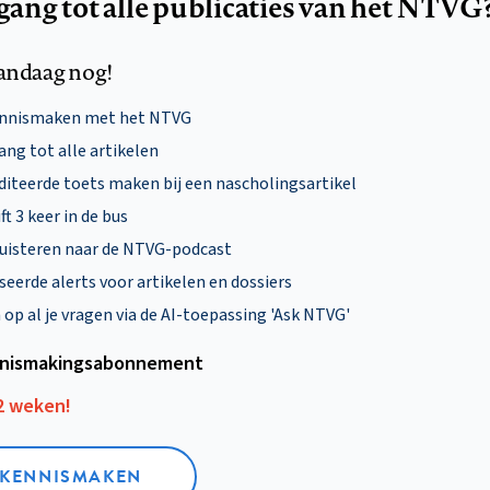
egang tot alle publicaties van het NTVG
andaag nog!
ennismaken met het NTVG
ng tot alle artikelen
diteerde toets maken bij een nascholingsartikel
ft 3 keer in de bus
uisteren naar de NTVG-podcast
eerde alerts voor artikelen en dossiers
p al je vragen via de AI-toepassing 'Ask NTVG'
nismakings­abonnement
12 weken!
L KENNISMAKEN