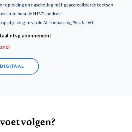
oor opleiding en nascholing mét geaccrediteerde toetsen
uisteren naar de NTVG-podcast
p al je vragen via de AI-toepassing 'Ask NTVG'
itaal ntvg abonnement
aand!
 DIGITAAL
 voet volgen?