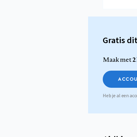
Gratis di
Maak met
2
ACCOU
Heb je al een a