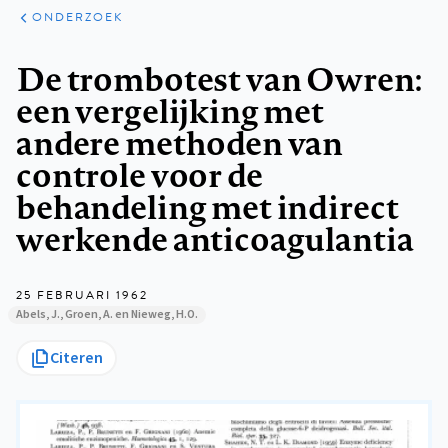
ARTIKELEN
ONDERZOEK
ONDERZOEK
Kruimelpad
De trombotest van Owren:
een vergelijking met
andere methoden van
controle voor de
behandeling met indirect
werkende anticoagulantia
25 FEBRUARI 1962
Abels, J., Groen, A. en Nieweg, H.O.
Citeren