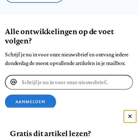
Alle ontwikkelingen op de voet
volgen?
Schrijf je nu in voor onze nieuwsbrief en ontvang iedere
donderdag de meest opvallende artikelen in je mailbox.
E-
mailadres
AANMELDEN
VOLG ONS OP
Deze site gebruikt cookies
Gratis dit artikel lezen?
Zie onze cookie policy