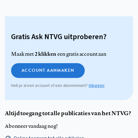
Gratis Ask NTVG uitproberen?
2 klikken
Maak met
een gratis account aan
ACCOUNT AANMAKEN
Heb je al een account of een abonnement?
Inloggen
Altijd toegang tot alle publicaties van het NTVG?
Abonneer vandaag nog!