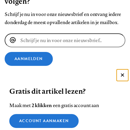
volgen?
Schrijf je nu in voor onze nieuwsbrief en ontvang iedere
donderdag de meest opvallende artikelen in je mailbox.
E-
mailadres
AANMELDEN
VOLG ONS OP
Deze site gebruikt cookies
Gratis dit artikel lezen?
Zie onze cookie policy
Volg
Volg
Volg
Volg
Volg
Volg
ACCEPTEER AANBEVOLEN INSTELLINGEN
2 klikken
Maak met
een gratis account aan
ons
ons
ons
ons
ons
ons
op
op
op
op
op
op
Contact
Colofon
Disclaimer
Privacy
About us
Functionele cookies
ACCOUNT AANMAKEN
Footer
Facebook
LinkedIn
Bluesky
Instagram
YouTube
Pinterest
Medische vragen verdienen
Sluiten
Analytische cookies