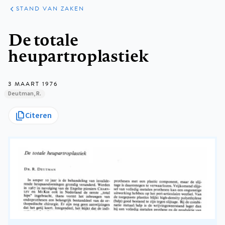
KLINISCHE
ARTIKELEN
PRAKTIJK
STAND VAN ZAKEN
Kruimelpad
De totale
heupartroplastiek
3 MAART 1976
Deutman, R.
Citeren