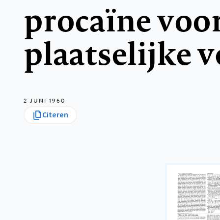
procaïne voo
plaatselijke 
2 JUNI 1960
Citeren