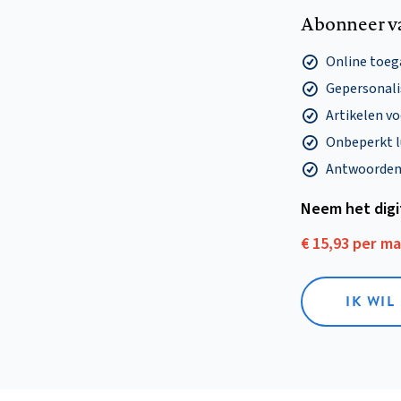
Abonneer v
Online toega
Gepersonalis
Artikelen v
Onbeperkt l
Antwoorden o
Neem het dig
€ 15,93 per m
IK WIL