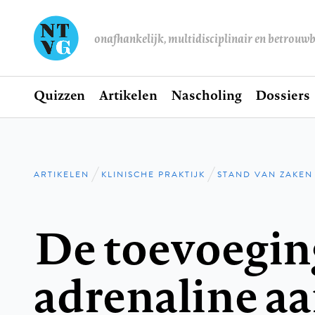
onafhankelijk, multidisciplinair en betrouw
Home
Quizzen
Artikelen
Nascholing
Dossiers
Hoofdnavigatie
ARTIKELEN
KLINISCHE PRAKTIJK
STAND VAN ZAKEN
Kruimelpad
De toevoegin
adrenaline a