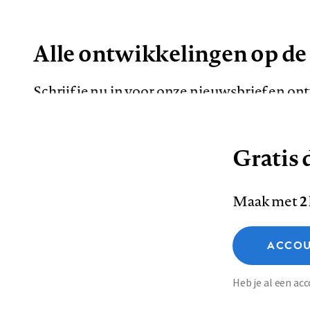
Alle ontwikkelingen op de
Schrijf je nu in voor onze nieuwsbrief en o
de meest opvallende artikelen in je mailbox.
Gratis d
E-
Maak met
2
mailadres
Functionele cookies
ACCOU
Analytische cookies
Marketing cookies
Contact
Colofon
Di
Heb je al een a
Footer
Sla voorkeuren op