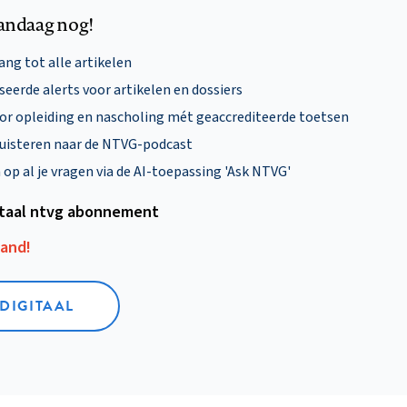
andaag nog!
ng tot alle artikelen
eerde alerts voor artikelen en dossiers
oor opleiding en nascholing mét geaccrediteerde toetsen
uisteren naar de NTVG-podcast
p al je vragen via de AI-toepassing 'Ask NTVG'
itaal ntvg abonnement
aand!
 DIGITAAL