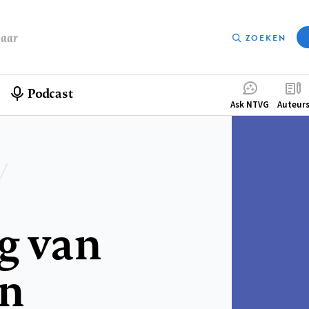
baar
ZOEKEN
Podcast
Compleme
Ask NTVG
Auteur
menu
g van
an