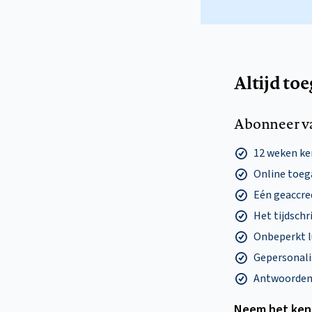
Altijd to
Abonneer v
12 weken k
Online toega
Eén geaccre
Het tijdschri
Onbeperkt l
Gepersonalis
Antwoorden o
Neem het ken