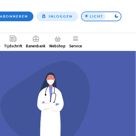
ABONNEREN
INLOGGEN
LICHT
Top
nav
ntair
s
Tijdschrift
Banenbank
Webshop
Service