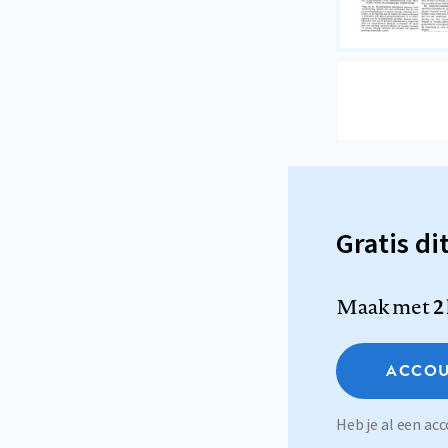
Gratis di
Maak met
2
ACCOU
Heb je al een a