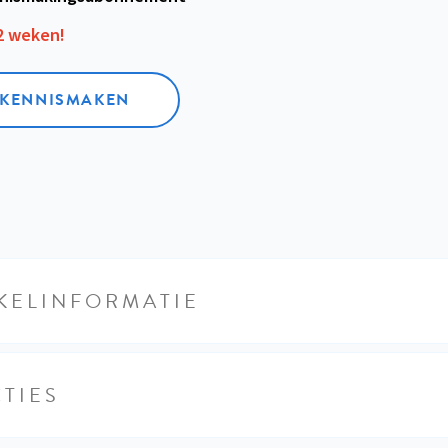
12 weken!
L KENNISMAKEN
KELINFORMATIE
TIES