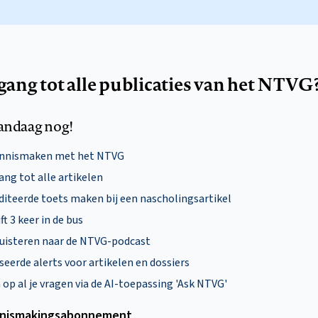
egang tot alle publicaties van het NTVG
andaag nog!
ennismaken met het NTVG
ng tot alle artikelen
diteerde toets maken bij een nascholingsartikel
ft 3 keer in de bus
uisteren naar de NTVG-podcast
eerde alerts voor artikelen en dossiers
p al je vragen via de AI-toepassing 'Ask NTVG'
nismakings­abonnement