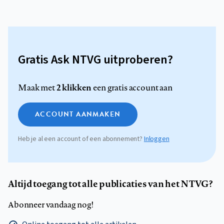
Gratis Ask NTVG uitproberen?
2 klikken
Maak met
een gratis account aan
ACCOUNT AANMAKEN
Heb je al een account of een abonnement?
Inloggen
Altijd toegang tot alle publicaties van het NTVG?
Abonneer vandaag nog!