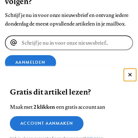
volgen?
Schrijf je nu in voor onze nieuwsbrief en ontvang iedere
donderdag de meest opvallende artikelen in je mailbox.
E-
mailadres
AANMELDEN
Deze site gebruikt cookies
VOLG ONS OP
Gratis dit artikel lezen?
Zie onze cookie policy
ACCEPTEER AANBEVOLEN INSTELLINGEN
Volg
Volg
Volg
Volg
Volg
Volg
2 klikken
Maak met
een gratis account aan
ons
ons
ons
ons
ons
ons
Functionele cookies
op
op
op
op
op
op
Contact
Colofon
Disclaimer
Privacy
About us
ACCOUNT AANMAKEN
Medische vragen verdienen
Sluiten
Footer
Analytische cookies
Facebook
LinkedIn
Bluesky
Instagram
YouTube
Pinterest
betrouwbare antwoorden