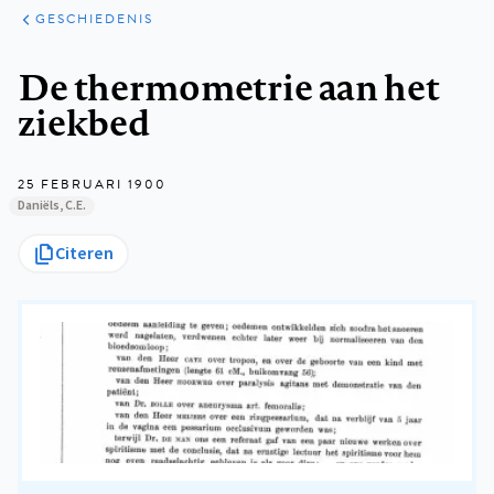
ARTIKELEN
PERSPECTIEF
GESCHIEDENIS
Kruimelpad
De thermometrie aan het
ziekbed
25 FEBRUARI 1900
Daniëls, C.E.
Citeren