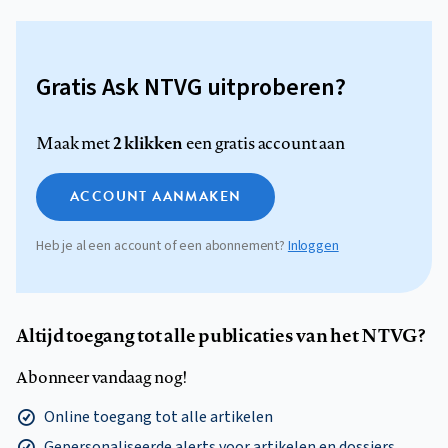
Gratis Ask NTVG uitproberen?
2 klikken
Maak met
een gratis account aan
ACCOUNT AANMAKEN
Heb je al een account of een abonnement?
Inloggen
Altijd toegang tot alle publicaties van het NTVG?
Abonneer vandaag nog!
Online toegang tot alle artikelen
Gepersonaliseerde alerts voor artikelen en dossiers