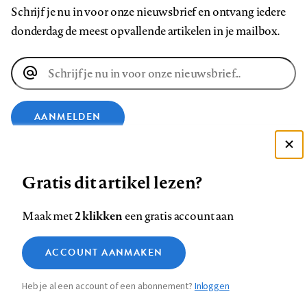
Schrijf je nu in voor onze nieuwsbrief en ontvang iedere
donderdag de meest opvallende artikelen in je mailbox.
E-
mailadres
AANMELDEN
Deze site gebruikt cookies
VOLG ONS OP
Gratis dit artikel lezen?
Zie onze cookie policy
ACCEPTEER AANBEVOLEN INSTELLINGEN
Volg
Volg
Volg
Volg
Volg
Volg
2 klikken
Maak met
een gratis account aan
ons
ons
ons
ons
ons
ons
Functionele cookies
op
op
op
op
op
op
Contact
Colofon
Disclaimer
Privacy
About us
ACCOUNT AANMAKEN
Medische vragen verdienen
Sluiten
Footer
Analytische cookies
Facebook
LinkedIn
Bluesky
Instagram
YouTube
Pinterest
betrouwbare antwoorden
Heb je al een account of een abonnement?
Inloggen
Marketing cookies
navigation
STEL ZE NU AAN ASK NTVG