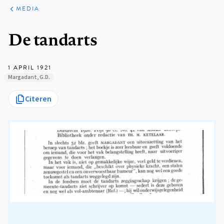
ARTIKELEN
VARIA
MEDIA
Kruimelpad
De tandarts
1 APRIL 1921
Margadant, G.D.
Citeren