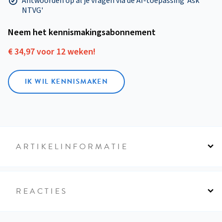
Antwoorden op al je vragen via de AI-toepassing 'Ask
NTVG'
Neem het kennismakings­abonnement
€ 34,97 voor 12 weken!
IK WIL KENNISMAKEN
ARTIKELINFORMATIE
REACTIES