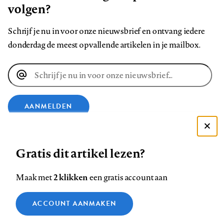
volgen?
Schrijf je nu in voor onze nieuwsbrief en ontvang iedere
donderdag de meest opvallende artikelen in je mailbox.
E-
mailadres
AANMELDEN
Deze site gebruikt cookies
VOLG ONS OP
Gratis dit artikel lezen?
Zie onze cookie policy
ACCEPTEER AANBEVOLEN INSTELLINGEN
Volg
Volg
Volg
Volg
Volg
Volg
2 klikken
Maak met
een gratis account aan
ons
ons
ons
ons
ons
ons
Functionele cookies
op
op
op
op
op
op
Contact
Colofon
Disclaimer
Privacy
About us
ACCOUNT AANMAKEN
Medische vragen verdienen
Sluiten
Footer
Analytische cookies
Facebook
LinkedIn
Bluesky
Instagram
YouTube
Pinterest
betrouwbare antwoorden