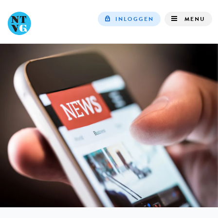
INLOGGEN
MENU
Top
navigation
IN