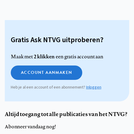
Gratis Ask NTVG uitproberen?
2 klikken
Maak met
een gratis account aan
ACCOUNT AANMAKEN
Heb je al een account of een abonnement?
Inloggen
Altijd toegang tot alle publicaties van het NTVG?
Abonneer vandaag nog!