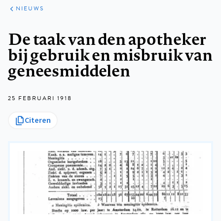
ARTIKELEN
HET
NIEUWS
KORT
Kruimelpad
De taak van den apotheker
bij gebruik en misbruik van
geneesmiddelen
25 FEBRUARI 1918
Citeren