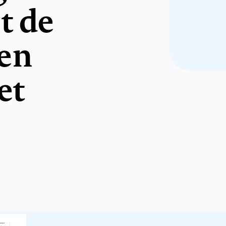
t de
 en
et