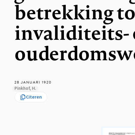
betrekking to
invaliditeits-
ouderdomsw
28 JANUARI 1920
Pinkhof, H.
Citeren