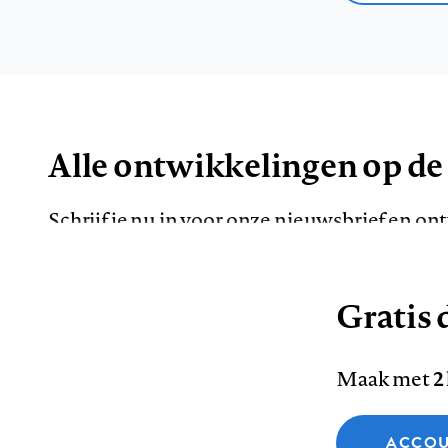
Alle ontwikkelingen op de
Schrijf je nu in voor onze nieuwsbrief en o
de meest opvallende artikelen in je mailbox.
Gratis d
E-
Maak met
2
mailadres
Functionele cookies
ACCOU