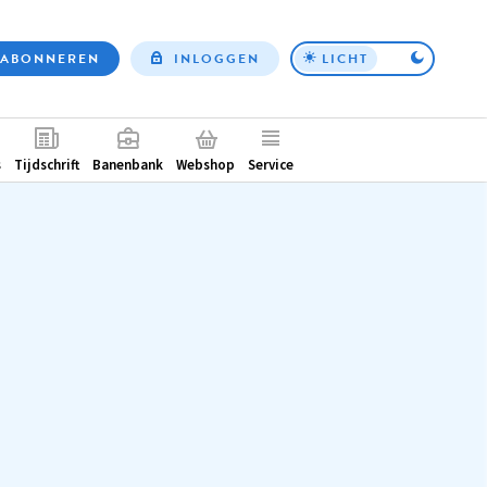
ABONNEREN
INLOGGEN
LICHT
Top
nav
ntair
s
Tijdschrift
Banenbank
Webshop
Service