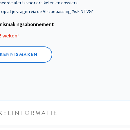
eerde alerts voor artikelen en dossiers
p al je vragen via de AI-toepassing 'Ask NTVG'
nismakings­abonnement
12 weken!
L KENNISMAKEN
KELINFORMATIE