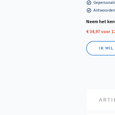
Gepersonalis
Antwoorden o
Neem het ken
€ 34,97 voor 
IK WI
ARTI