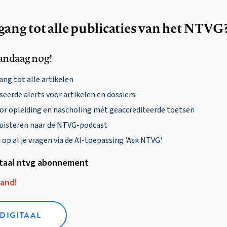
egang tot alle publicaties van het NTVG
andaag nog!
ng tot alle artikelen
eerde alerts voor artikelen en dossiers
oor opleiding en nascholing mét geaccrediteerde toetsen
uisteren naar de NTVG-podcast
p al je vragen via de AI-toepassing 'Ask NTVG'
itaal ntvg abonnement
aand!
 DIGITAAL