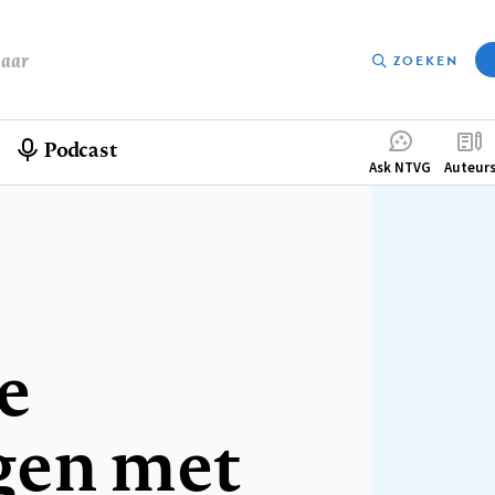
baar
ZOEKEN
Podcast
Compleme
Ask NTVG
Auteur
menu
e
gen met