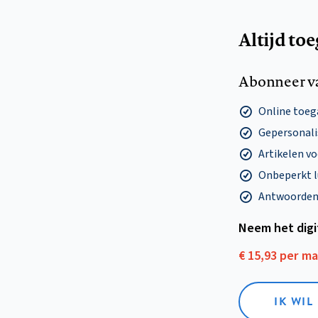
Altijd to
Abonneer v
Online toega
Gepersonalis
Artikelen v
Onbeperkt l
Antwoorden o
Neem het dig
€ 15,93 per m
IK WIL