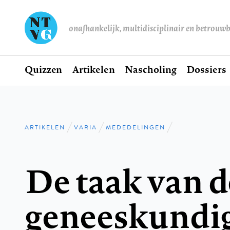
onafhankelijk, multidisciplinair en betrouw
Home
Quizzen
Artikelen
Nascholing
Dossiers
Hoofdnavigatie
ARTIKELEN
VARIA
MEDEDELINGEN
Kruimelpad
De taak van d
geneeskundi