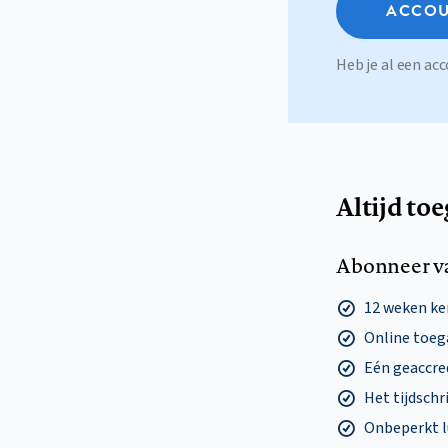
ACCOU
Heb je al een a
Altijd to
Abonneer v
12 weken k
Online toega
Eén geaccre
Het tijdschri
Onbeperkt l