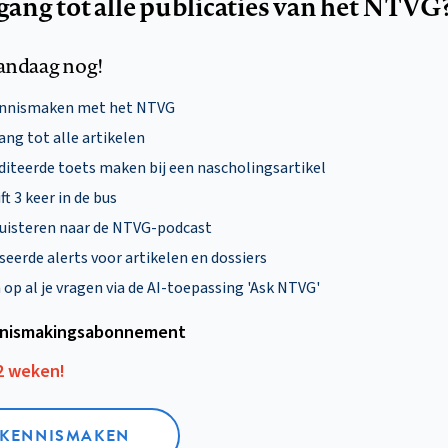
egang tot alle publicaties van het NTVG
andaag nog!
ennismaken met het NTVG
ng tot alle artikelen
diteerde toets maken bij een nascholingsartikel
ft 3 keer in de bus
uisteren naar de NTVG-podcast
eerde alerts voor artikelen en dossiers
p al je vragen via de AI-toepassing 'Ask NTVG'
nismakings­abonnement
12 weken!
L KENNISMAKEN