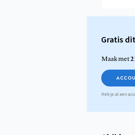
Gratis di
Maak met
2
ACCOU
Heb je al een a