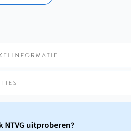
KELINFORMATIE
TIES
sk NTVG uitproberen?