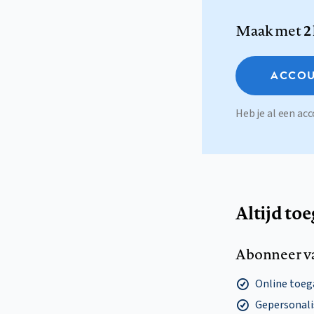
Maak met
2
ACCOU
Heb je al een a
Altijd to
Abonneer v
Online toega
Gepersonalis