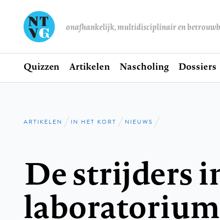
onafhankelijk, multidisciplinair en betrouw
Home
Quizzen
Artikelen
Nascholing
Dossiers
Hoofdnavigatie
ARTIKELEN
IN HET KORT
NIEUWS
Kruimelpad
De strijders i
laboratorium