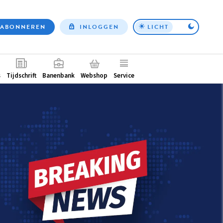
ABONNEREN
INLOGGEN
LICHT
Top
nav
ntair
s
Tijdschrift
Banenbank
Webshop
Service