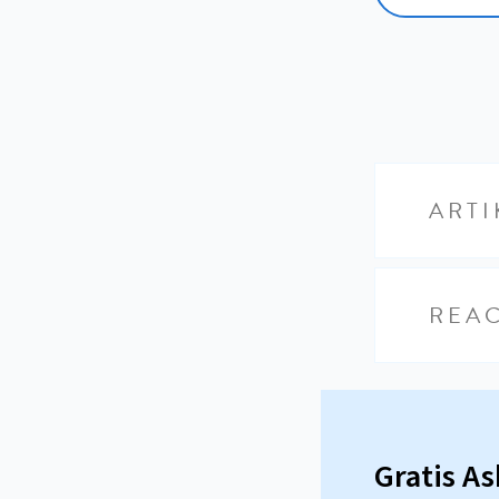
ARTI
REAC
Gratis A