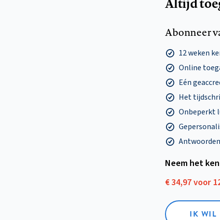
Altijd to
Abonneer v
12 weken k
Online toega
Eén geaccre
Het tijdschri
Onbeperkt l
Gepersonalis
Antwoorden o
Neem het ken
€ 34,97 voor 
IK WI