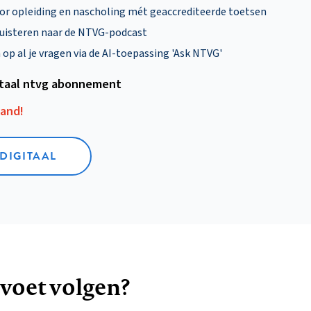
oor opleiding en nascholing mét geaccrediteerde toetsen
uisteren naar de NTVG-podcast
p al je vragen via de AI-toepassing 'Ask NTVG'
itaal ntvg abonnement
aand!
 DIGITAAL
 voet volgen?