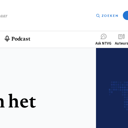
baar
ZOEKEN
Podcast
Compleme
Ask NTVG
Auteur
menu
n het