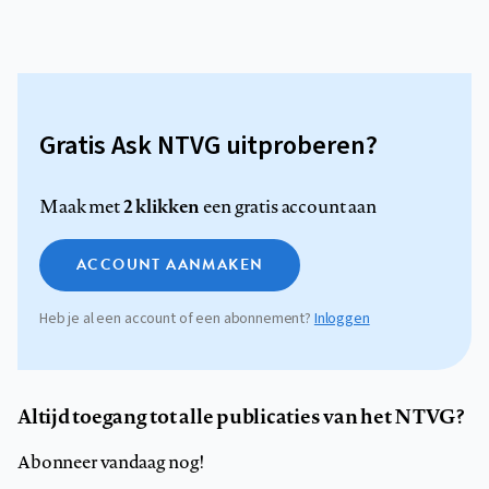
Gratis Ask NTVG uitproberen?
2 klikken
Maak met
een gratis account aan
ACCOUNT AANMAKEN
Heb je al een account of een abonnement?
Inloggen
Altijd toegang tot alle publicaties van het NTVG?
Abonneer vandaag nog!