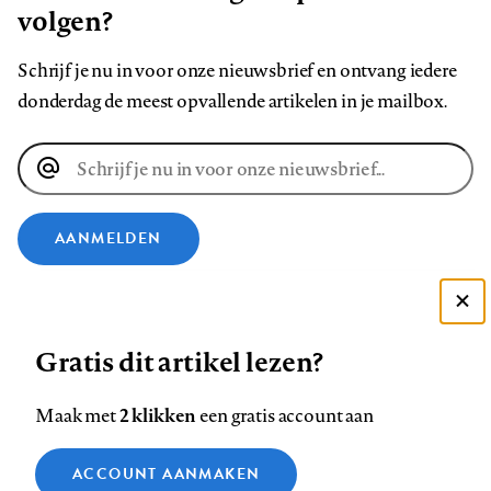
volgen?
Schrijf je nu in voor onze nieuwsbrief en ontvang iedere
donderdag de meest opvallende artikelen in je mailbox.
E-
mailadres
AANMELDEN
VOLG ONS OP
Deze site gebruikt cookies
Gratis dit artikel lezen?
Zie onze cookie policy
Volg
Volg
Volg
Volg
Volg
Volg
ACCEPTEER AANBEVOLEN INSTELLINGEN
ons
ons
2 klikken
ons
ons
ons
ons
Maak met
een gratis account aan
op
op
op
op
op
op
Contact
Colofon
Disclaimer
Privacy
About us
Functionele cookies
Footer
ACCOUNT AANMAKEN
Facebook
LinkedIn
Bluesky
Instagram
YouTube
Pinterest
Medische vragen verdienen
Sluiten