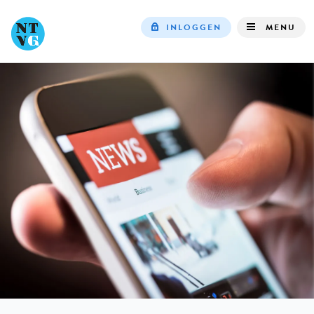
INLOGGEN
MENU
Top
navigation
IN