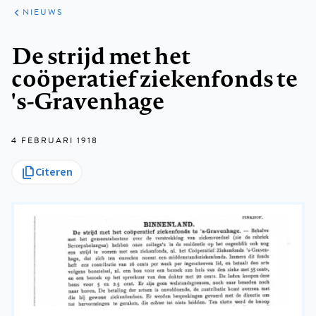
ARTIKELEN
HET
NIEUWS
KORT
Kruimelpad
De strijd met het
coöperatief ziekenfonds te
's-Gravenhage
4 FEBRUARI 1918
Citeren