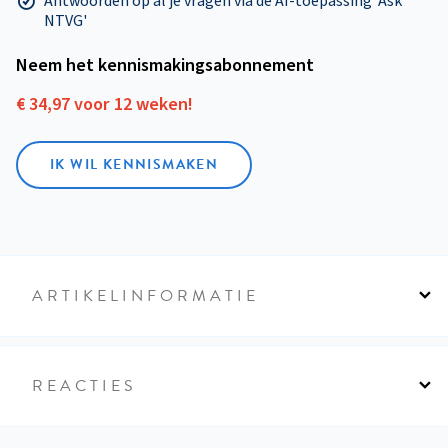
Antwoorden op al je vragen via de AI-toepassing 'Ask
NTVG'
Neem het kennismakings­abonnement
€ 34,97 voor 12 weken!
IK WIL KENNISMAKEN
ARTIKELINFORMATIE
REACTIES