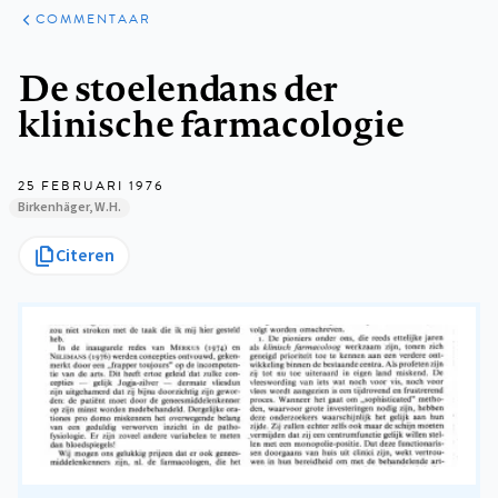
ARTIKELEN
OPINIE
COMMENTAAR
Kruimelpad
De stoelendans der
klinische farmacologie
25 FEBRUARI 1976
Birkenhäger, W.H.
Citeren