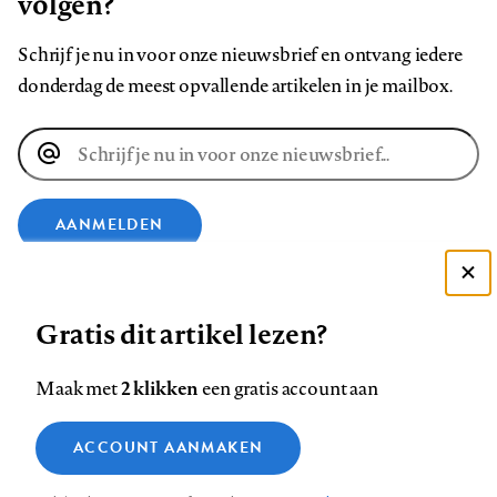
volgen?
Schrijf je nu in voor onze nieuwsbrief en ontvang iedere
donderdag de meest opvallende artikelen in je mailbox.
E-
mailadres
AANMELDEN
VOLG ONS OP
Deze site gebruikt cookies
Gratis dit artikel lezen?
Zie onze cookie policy
Volg
Volg
Volg
Volg
Volg
Volg
ACCEPTEER AANBEVOLEN INSTELLINGEN
2 klikken
Maak met
een gratis account aan
ons
ons
ons
ons
ons
ons
Functionele cookies
op
op
op
op
op
op
Contact
Colofon
Disclaimer
Privacy
About us
ACCOUNT AANMAKEN
Medische vragen verdienen
Footer
Sluiten
Analytische cookies
Facebook
LinkedIn
Bluesky
Instagram
YouTube
Pinterest
betrouwbare antwoorden