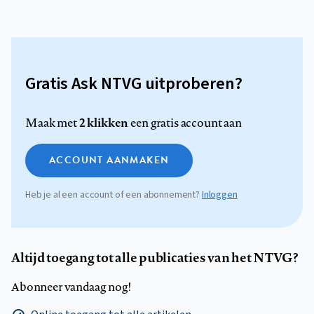
Gratis Ask NTVG uitproberen?
2 klikken
Maak met
een gratis account aan
ACCOUNT AANMAKEN
Heb je al een account of een abonnement?
Inloggen
Altijd toegang tot alle publicaties van het NTVG?
Abonneer vandaag nog!