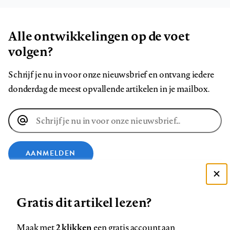
Alle ontwikkelingen op de voet
volgen?
Schrijf je nu in voor onze nieuwsbrief en ontvang iedere
donderdag de meest opvallende artikelen in je mailbox.
E-
mailadres
AANMELDEN
Deze site gebruikt cookies
VOLG ONS OP
Gratis dit artikel lezen?
Zie onze cookie policy
ACCEPTEER AANBEVOLEN INSTELLINGEN
Volg
Volg
Volg
Volg
Volg
Volg
2 klikken
Maak met
een gratis account aan