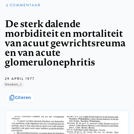
ARTIKELEN
OPINIE
COMMENTAAR
Kruimelpad
De sterk dalende
morbiditeit en mortaliteit
van acuut gewrichtsreuma
en van acute
glomerulonephritis
29 APRIL 1977
Vreeken, J.
Citeren