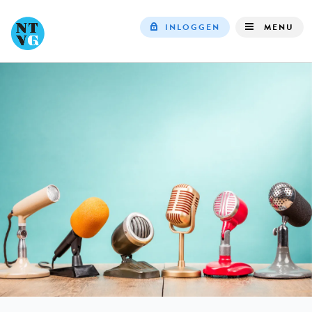
INLOGGEN
MENU
Top
navigation
IN