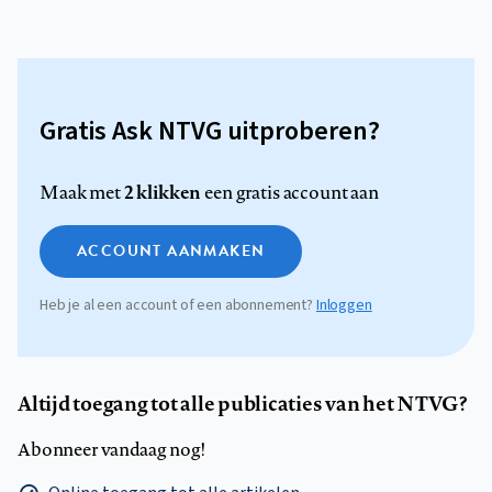
Gratis Ask NTVG uitproberen?
2 klikken
Maak met
een gratis account aan
ACCOUNT AANMAKEN
Heb je al een account of een abonnement?
Inloggen
Altijd toegang tot alle publicaties van het NTVG?
Abonneer vandaag nog!