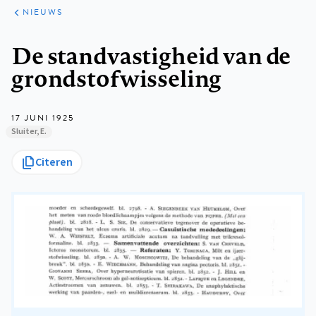
ARTIKELEN
HET
NIEUWS
KORT
Kruimelpad
De standvastigheid van de
grondstofwisseling
17 JUNI 1925
Sluiter, E.
Citeren