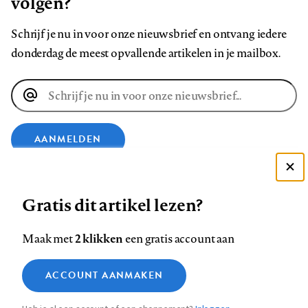
volgen?
Schrijf je nu in voor onze nieuwsbrief en ontvang iedere
donderdag de meest opvallende artikelen in je mailbox.
E-
mailadres
AANMELDEN
Deze site gebruikt cookies
VOLG ONS OP
Gratis dit artikel lezen?
Zie onze cookie policy
ACCEPTEER AANBEVOLEN INSTELLINGEN
Volg
Volg
Volg
Volg
Volg
Volg
2 klikken
Maak met
een gratis account aan
ons
ons
ons
ons
ons
ons
Functionele cookies
op
op
op
op
op
op
Contact
Colofon
Disclaimer
Privacy
About us
ACCOUNT AANMAKEN
Medische vragen verdienen
Sluiten
Footer
Analytische cookies
Facebook
LinkedIn
Bluesky
Instagram
YouTube
Pinterest
betrouwbare antwoorden