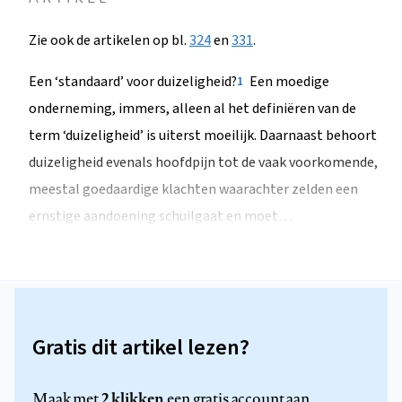
Zie ook de artikelen op bl.
324
en
331
.
Een ‘standaard’ voor duizeligheid?
Een moedige
1
onderneming, immers, alleen al het definiëren van de
term ‘duizeligheid’ is uiterst moeilijk. Daarnaast behoort
duizeligheid evenals hoofdpijn tot de vaak voorkomende,
meestal goedaardige klachten waarachter zelden een
ernstige aandoening schuilgaat en moet…
Gratis dit artikel lezen?
2 klikken
Maak met
een gratis account aan