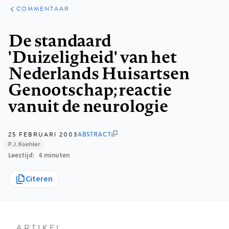
ARTIKELEN
OPINIE
COMMENTAAR
Kruimelpad
De standaard
'Duizeligheid' van het
Nederlands Huisartsen
Genootschap; reactie
vanuit de neurologie
25 FEBRUARI 2003
ABSTRACT
P.J. Koehler
Leestijd
6 minuten
Citeren
ARTIKEL