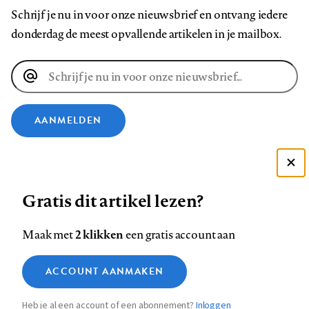
Schrijf je nu in voor onze nieuwsbrief en ontvang iedere
donderdag de meest opvallende artikelen in je mailbox.
E-
mailadres
AANMELDEN
VOLG ONS OP
Deze site gebruikt cookies
Gratis dit artikel lezen?
Zie onze cookie policy
Volg
Volg
Volg
Volg
Volg
Volg
ACCEPTEER AANBEVOLEN INSTELLINGEN
ons
ons
ons
ons
ons
ons
2 klikken
Maak met
een gratis account aan
op
op
op
op
op
op
Contact
Colofon
Disclaimer
Privacy
About us
Functionele cookies
Footer
ACCOUNT AANMAKEN
Facebook
LinkedIn
Bluesky
Instagram
YouTube
Pinterest
Medische vragen verdienen
Sluiten
Analytische cookies
betrouwbare antwoorden
navigation
Heb je al een account of een abonnement?
Inloggen
Marketing cookies