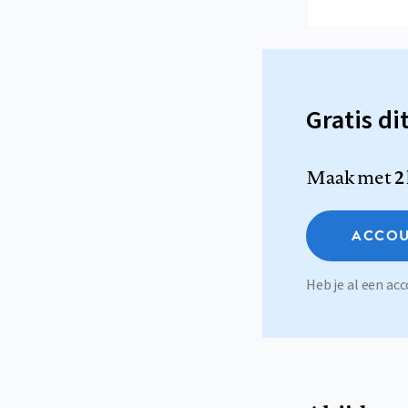
Gratis di
Maak met
2
ACCOU
Heb je al een a