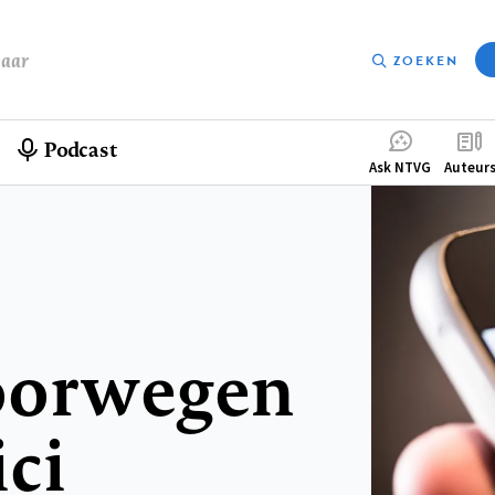
baar
ZOEKEN
Podcast
Compleme
Ask NTVG
Auteur
menu
poorwegen
ci