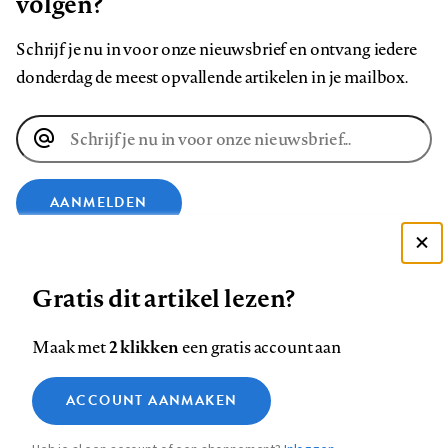
volgen?
Schrijf je nu in voor onze nieuwsbrief en ontvang iedere
donderdag de meest opvallende artikelen in je mailbox.
E-
mailadres
AANMELDEN
Deze site gebruikt cookies
VOLG ONS OP
Gratis dit artikel lezen?
Zie onze cookie policy
ACCEPTEER AANBEVOLEN INSTELLINGEN
Volg
Volg
Volg
Volg
Volg
Volg
2 klikken
Maak met
een gratis account aan
ons
ons
ons
ons
ons
ons
Functionele cookies
op
op
op
op
op
op
Contact
Colofon
Disclaimer
Privacy
About us
ACCOUNT AANMAKEN
Medische vragen verdienen
Sluiten
Footer
Analytische cookies
Facebook
LinkedIn
Bluesky
Instagram
YouTube
Pinterest
betrouwbare antwoorden