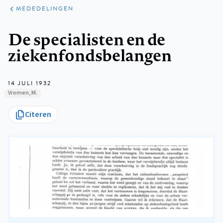
ARTIKELEN
VARIA
MEDEDELINGEN
Kruimelpad
De specialisten en de
ziekenfondsbelangen
14 JULI 1932
Vromen, M.
Citeren