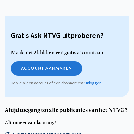
Gratis Ask NTVG uitproberen?
2 klikken
Maak met
een gratis account aan
ACCOUNT AANMAKEN
Heb je al een account of een abonnement?
Inloggen
Altijd toegang tot alle publicaties van het NTVG?
Abonneer vandaag nog!