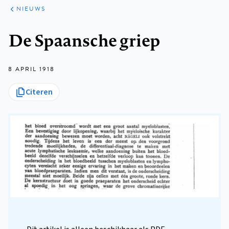
ARTIKELEN
HET
NIEUWS
KORT
Kruimelpad
De Spaansche griep
8 APRIL 1918
Citeren