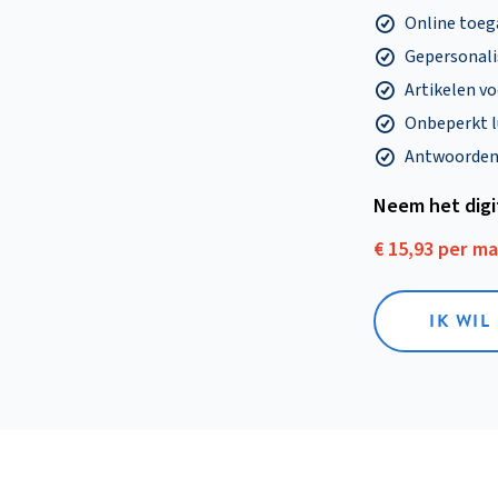
Online toega
Gepersonalis
Artikelen v
Onbeperkt l
Antwoorden o
Neem het dig
€ 15,93 per m
IK WIL