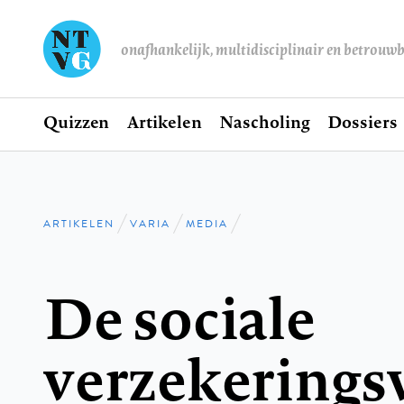
onafhankelijk, multidisciplinair en betrouw
Home
Quizzen
Artikelen
Nascholing
Dossiers
Hoofdnavigatie
ARTIKELEN
VARIA
MEDIA
Kruimelpad
De sociale
verzekerings