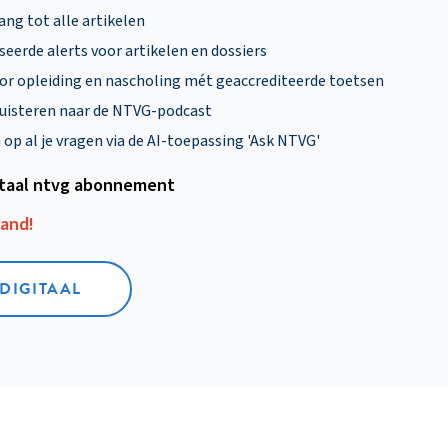
ng tot alle artikelen
eerde alerts voor artikelen en dossiers
oor opleiding en nascholing mét geaccrediteerde toetsen
uisteren naar de NTVG-podcast
p al je vragen via de AI-toepassing 'Ask NTVG'
itaal ntvg abonnement
aand!
 DIGITAAL