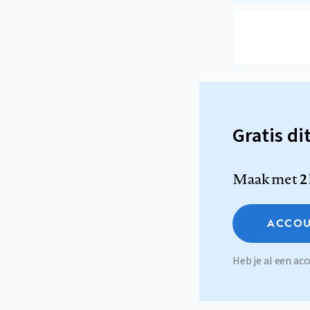
Gratis di
Maak met
2
ACCOU
Heb je al een a