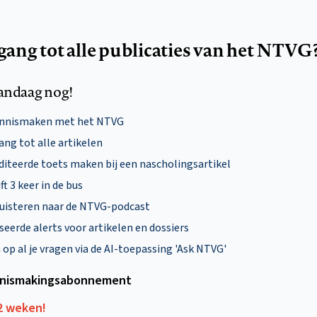
egang tot alle publicaties van het NTVG
andaag nog!
ennismaken met het NTVG
ng tot alle artikelen
diteerde toets maken bij een nascholingsartikel
ft 3 keer in de bus
uisteren naar de NTVG-podcast
eerde alerts voor artikelen en dossiers
p al je vragen via de AI-toepassing 'Ask NTVG'
nismakings­abonnement
12 weken!