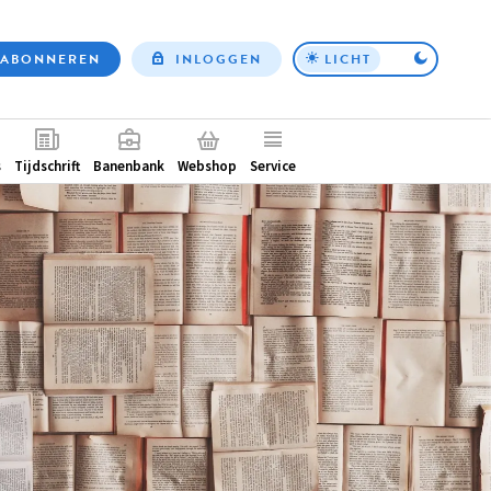
ABONNEREN
INLOGGEN
LICHT
Top
nav
ntair
s
Tijdschrift
Banenbank
Webshop
Service