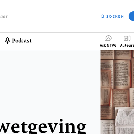
baar
ZOEKEN
Podcast
Compleme
Ask NTVG
Auteur
menu
wetgeving