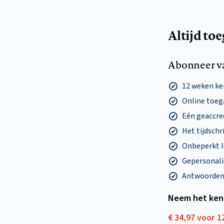
Altijd to
Abonneer v
12 weken k
Online toega
Eén geaccre
Het tijdschri
Onbeperkt l
Gepersonalis
Antwoorden o
Neem het ken
€ 34,97 voor 