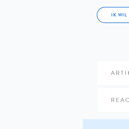
IK WI
ARTI
REAC