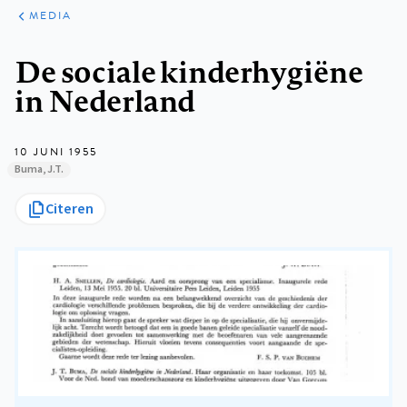
ARTIKELEN
VARIA
MEDIA
Kruimelpad
De sociale kinderhygiëne
in Nederland
10 JUNI 1955
Buma, J.T.
Citeren