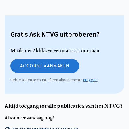
Gratis Ask NTVG uitproberen?
2 klikken
Maak met
een gratis account aan
ACCOUNT AANMAKEN
Heb je al een account of een abonnement?
Inloggen
Altijd toegang tot alle publicaties van het NTVG?
Abonneer vandaag nog!