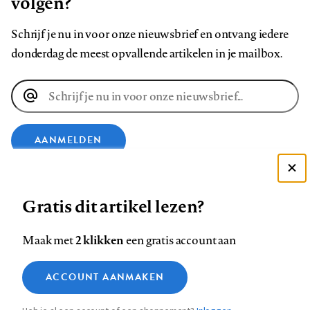
volgen?
Schrijf je nu in voor onze nieuwsbrief en ontvang iedere
donderdag de meest opvallende artikelen in je mailbox.
E-
mailadres
AANMELDEN
Deze site gebruikt cookies
VOLG ONS OP
Gratis dit artikel lezen?
Zie onze cookie policy
ACCEPTEER AANBEVOLEN INSTELLINGEN
Volg
Volg
Volg
Volg
Volg
Volg
2 klikken
Maak met
een gratis account aan
ons
ons
ons
ons
ons
ons
Functionele cookies
op
op
op
op
op
op
Contact
Colofon
Disclaimer
Privacy
About us
ACCOUNT AANMAKEN
Medische vragen verdienen
Sluiten
Footer
Analytische cookies
Facebook
LinkedIn
Bluesky
Instagram
YouTube
Pinterest
betrouwbare antwoorden