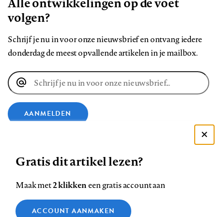
Alle ontwikkelingen op de voet
volgen?
Schrijf je nu in voor onze nieuwsbrief en ontvang iedere
donderdag de meest opvallende artikelen in je mailbox.
E-
mailadres
AANMELDEN
VOLG ONS OP
Deze site gebruikt cookies
Gratis dit artikel lezen?
Zie onze cookie policy
Volg
Volg
Volg
Volg
Volg
Volg
ACCEPTEER AANBEVOLEN INSTELLINGEN
2 klikken
Maak met
een gratis account aan
ons
ons
ons
ons
ons
ons
Functionele cookies
op
op
op
op
op
op
Contact
Colofon
Disclaimer
Privacy
About us
ACCOUNT AANMAKEN