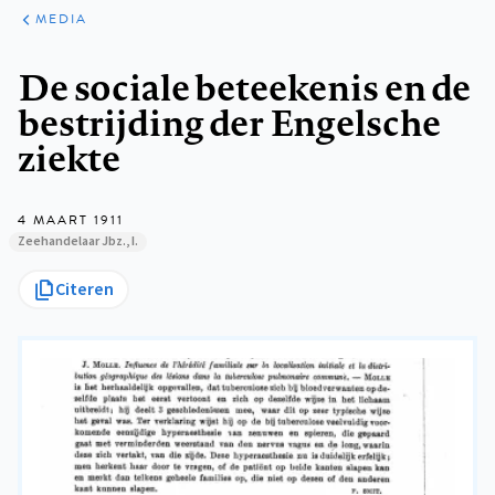
ARTIKELEN
VARIA
MEDIA
Kruimelpad
De sociale beteekenis en de
bestrijding der Engelsche
ziekte
4 MAART 1911
Zeehandelaar Jbz., I.
Citeren