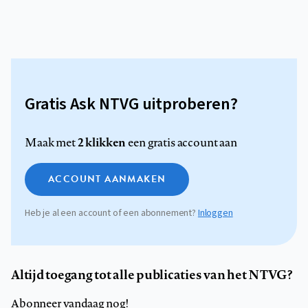
Gratis Ask NTVG uitproberen?
2 klikken
Maak met
een gratis account aan
ACCOUNT AANMAKEN
Heb je al een account of een abonnement?
Inloggen
Altijd toegang tot alle publicaties van het NTVG?
Abonneer vandaag nog!