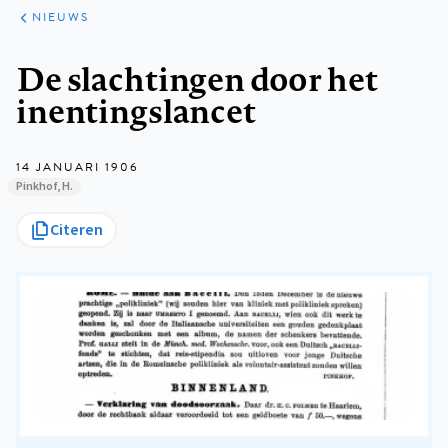
ARTIKELEN
HET
NIEUWS
KORT
Kruimelpad
De slachtingen door het
inentingslancet
14 JANUARI 1906
Pinkhof, H.
Citeren