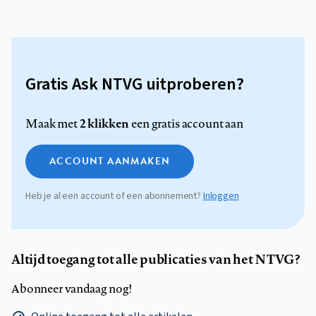
Gratis Ask NTVG uitproberen?
2 klikken
Maak met
een gratis account aan
ACCOUNT AANMAKEN
Heb je al een account of een abonnement?
Inloggen
Altijd toegang tot alle publicaties van het NTVG?
Abonneer vandaag nog!