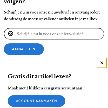
volgen?
Schrijf je nu in voor onze nieuwsbrief en ontvang iedere
donderdag de meest opvallende artikelen in je mailbox.
E-
mailadres
AANMELDEN
VOLG ONS OP
Deze site gebruikt cookies
Gratis dit artikel lezen?
Zie onze cookie policy
Volg
Volg
Volg
Volg
Volg
Volg
ACCEPTEER AANBEVOLEN INSTELLINGEN
ons
ons
2 klikken
ons
ons
ons
ons
Maak met
een gratis account aan
op
op
op
op
op
op
Contact
Colofon
Disclaimer
Privacy
About us
Functionele cookies
Footer
ACCOUNT AANMAKEN
Facebook
LinkedIn
Bluesky
Instagram
YouTube
Pinterest
Medische vragen verdienen
Sluiten
Analytische cookies