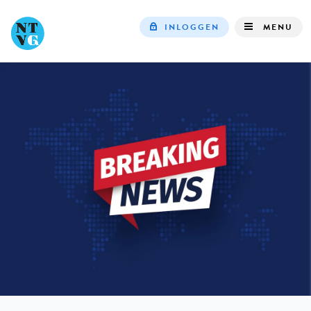
INLOGGEN
MENU
Top
navigation
IN